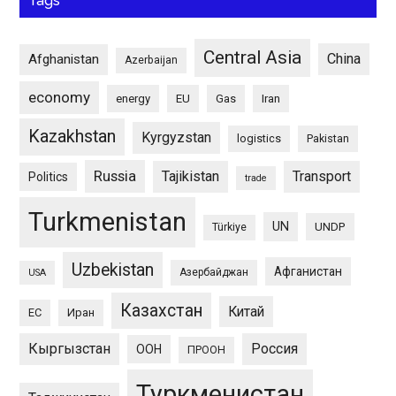
Tags
Central Asia
China
Afghanistan
Azerbaijan
economy
energy
EU
Gas
Iran
Kazakhstan
Kyrgyzstan
logistics
Pakistan
Russia
Tajikistan
Transport
Politics
trade
Turkmenistan
UN
UNDP
Türkiye
Uzbekistan
Афганистан
Азербайджан
USA
Казахстан
Китай
ЕС
Иран
Кыргызстан
Россия
ООН
ПРООН
Туркменистан