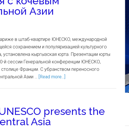
я с кочевым
льной Азии
Париже в штаб-квартире ЮНЕСКО, международной
щейся сохранением и популяризацией культурного
, установлена кыргызская юрта. Презентации юрты
40-й сессии Генеральной конференции ЮНЕСКО,
в столице Франции. С убранством переносного
нтральной Азии …
[Read more...]
s: UNESCO presents the
entral Asia