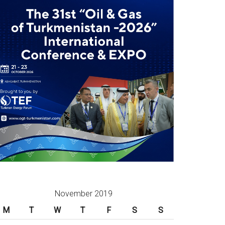
November 2019
M
T
W
T
F
S
S