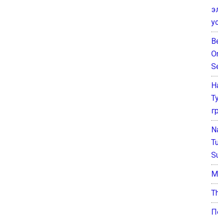
э
у
B
O
S
Н
Т
г
N
T
S
М
T
П