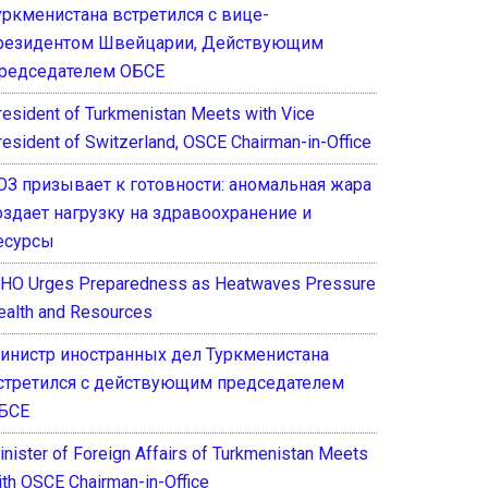
уркменистана встретился с вице-
резидентом Швейцарии, Действующим
редседателем ОБСЕ
resident of Turkmenistan Meets with Vice
resident of Switzerland, OSCE Chairman-in-Office
ОЗ призывает к готовности: аномальная жара
оздает нагрузку на здравоохранение и
есурсы
HO Urges Preparedness as Heatwaves Pressure
ealth and Resources
инистр иностранных дел Туркменистана
стретился с действующим председателем
БСЕ
inister of Foreign Affairs of Turkmenistan Meets
ith OSCE Chairman-in-Office