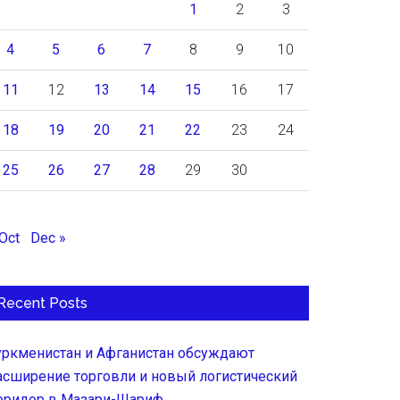
1
2
3
4
5
6
7
8
9
10
11
12
13
14
15
16
17
18
19
20
21
22
23
24
25
26
27
28
29
30
 Oct
Dec »
Recent Posts
уркменистан и Афганистан обсуждают
асширение торговли и новый логистический
оридор в Мазари-Шариф