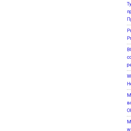
Т
п
П
P
P
В
с
р
W
H
М
в
О
M
w