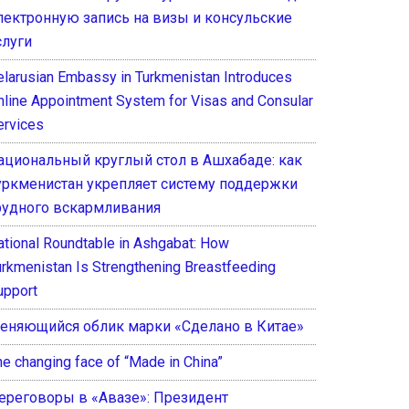
лектронную запись на визы и консульские
слуги
elarusian Embassy in Turkmenistan Introduces
nline Appointment System for Visas and Consular
ervices
ациональный круглый стол в Ашхабаде: как
уркменистан укрепляет систему поддержки
рудного вскармливания
ational Roundtable in Ashgabat: How
urkmenistan Is Strengthening Breastfeeding
upport
еняющийся облик марки «Сделано в Китае»
he changing face of “Made in China”
ереговоры в «Авазе»: Президент