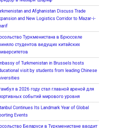
urkmenistan and Afghanistan Discuss Trade
xpansion and New Logistics Corridor to Mazar-i-
arif
осольство Туркменистана в Брюсселе
риняло студентов ведущих китайских
ниверситетов
mbassy of Turkmenistan in Brussels hosts
ducational visit by students from leading Chinese
iversities
тамбул в 2026 году стал главной ареной для
портивных событий мирового уровня
stanbul Continues Its Landmark Year of Global
porting Events
осольство Беларуси в Туркменистане вводит