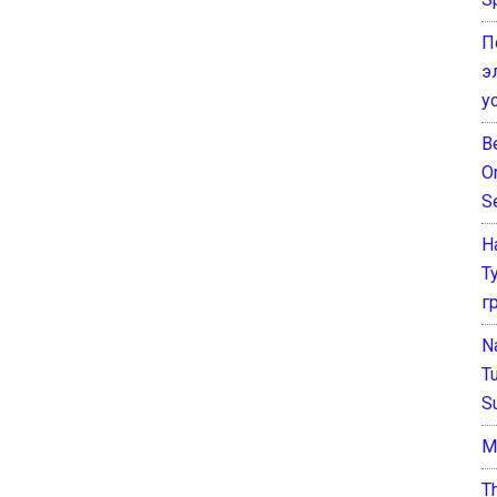
П
э
у
B
O
S
Н
Т
г
N
T
S
М
T