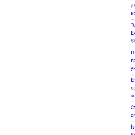
р
к
T
E
Sh
П
п
у
E
e
un
С
с
İ
S