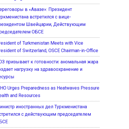
ереговоры в «Авазе»: Президент
уркменистана встретился с вице-
резидентом Швейцарии, Действующим
редседателем ОБСЕ
resident of Turkmenistan Meets with Vice
resident of Switzerland, OSCE Chairman-in-Office
ОЗ призывает к готовности: аномальная жара
оздает нагрузку на здравоохранение и
есурсы
HO Urges Preparedness as Heatwaves Pressure
ealth and Resources
инистр иностранных дел Туркменистана
стретился с действующим председателем
БСЕ