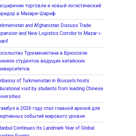
асширение торговли и новый логистический
оридор в Мазари-Шариф
urkmenistan and Afghanistan Discuss Trade
xpansion and New Logistics Corridor to Mazar-i-
arif
осольство Туркменистана в Брюсселе
риняло студентов ведущих китайских
ниверситетов
mbassy of Turkmenistan in Brussels hosts
ducational visit by students from leading Chinese
iversities
тамбул в 2026 году стал главной ареной для
портивных событий мирового уровня
stanbul Continues Its Landmark Year of Global
porting Events