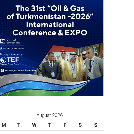
August 2026
M
T
W
T
F
S
S