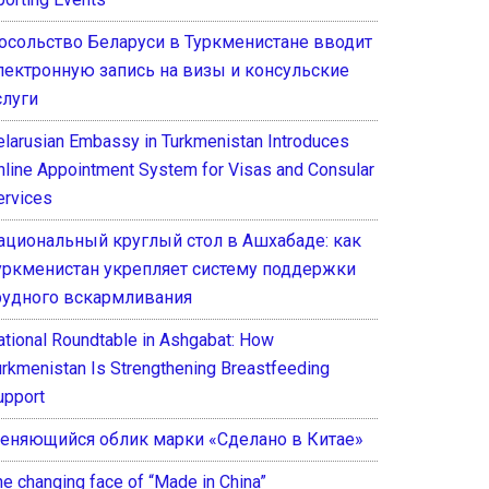
осольство Беларуси в Туркменистане вводит
лектронную запись на визы и консульские
слуги
elarusian Embassy in Turkmenistan Introduces
nline Appointment System for Visas and Consular
ervices
ациональный круглый стол в Ашхабаде: как
уркменистан укрепляет систему поддержки
рудного вскармливания
ational Roundtable in Ashgabat: How
urkmenistan Is Strengthening Breastfeeding
upport
еняющийся облик марки «Сделано в Китае»
he changing face of “Made in China”