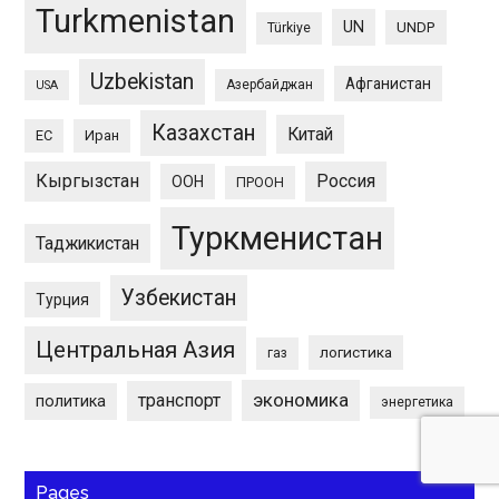
Turkmenistan
UN
UNDP
Türkiye
Uzbekistan
Афганистан
Азербайджан
USA
Казахстан
Китай
ЕС
Иран
Кыргызстан
Россия
ООН
ПРООН
Туркменистан
Таджикистан
Узбекистан
Турция
Центральная Азия
логистика
газ
экономика
транспорт
политика
энергетика
Pages