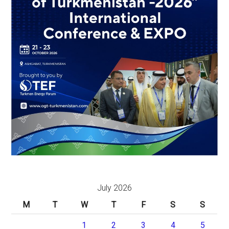
July 2026
M
T
W
T
F
S
S
1
2
3
4
5