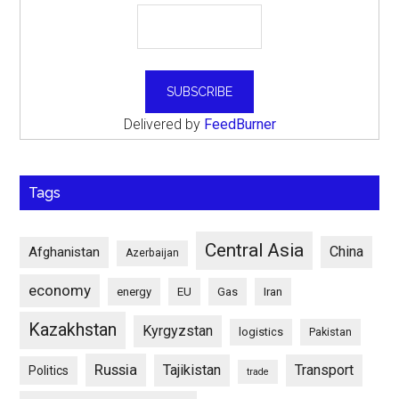
Delivered by
FeedBurner
Tags
Central Asia
China
Afghanistan
Azerbaijan
economy
energy
EU
Gas
Iran
Kazakhstan
Kyrgyzstan
logistics
Pakistan
Russia
Tajikistan
Transport
Politics
trade