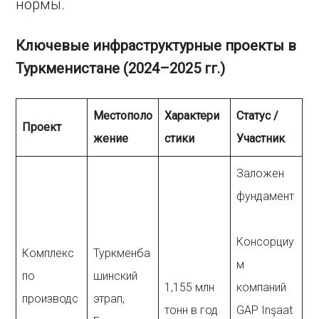
нормы.
Ключевые инфраструктурные проекты в
Туркменистане (2024–2025 гг.)
Местополо
Характери
Статус /
Проект
жение
стики
Участник
Заложен
фундамент
Консорциу
Комплекс
Туркменба
м
по
шинский
1,155 млн
компаний
производс
этрап,
тонн в год
GAP Inşaat