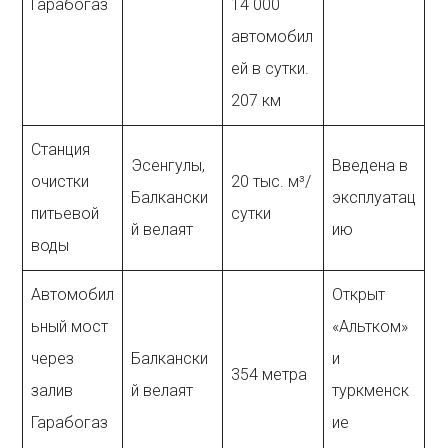
Гарабогаз
14 000
автомобил
ей в сутки.
207 км
Станция
Эсенгулы,
Введена в
очистки
20 тыс. м³/
Балкански
эксплуатац
питьевой
сутки
й велаят
ию
воды
Автомобил
Открыт
ьный мост
«Альтком»
через
Балкански
и
354 метра
залив
й велаят
туркменск
Гарабогаз
ие