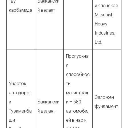
тву
Балкански
и японская
карбамида
й велаят
Mitsubishi
Heavy
Industries,
Ltd.
Пропускна
я
способнос
Участок
ть
автодорог
магистрал
Заложен
и
Балкански
и – 580
фундамент
Туркменба
й велаят
автомобил
ши–
ей в час и