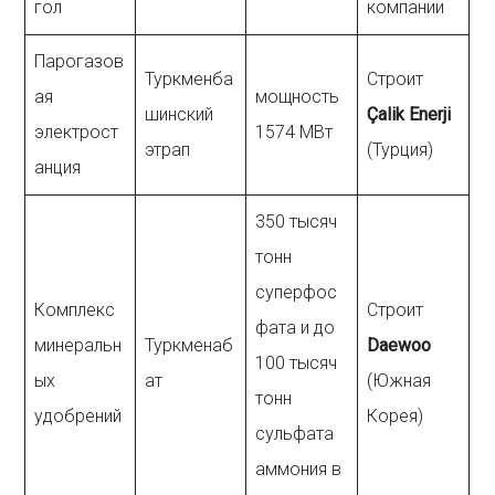
гол
компании
Парогазов
Туркменба
Строит
ая
мощность
шинский
Çalik
Enerji
электрост
1574 МВт
этрап
(Турция)
анция
350 тысяч
тонн
суперфос
Комплекс
Строит
фата и до
минеральн
Туркменаб
Daewoo
100 тысяч
ых
ат
(Южная
тонн
удобрений
Корея)
сульфата
аммония в