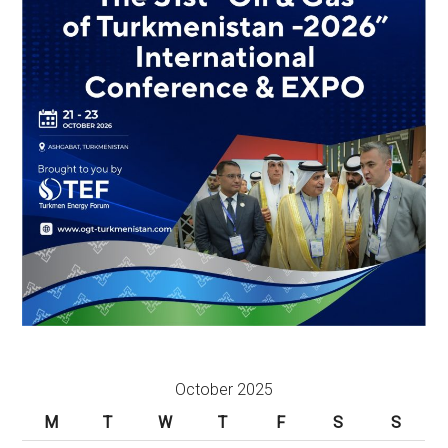
October 2025
M
T
W
T
F
S
S