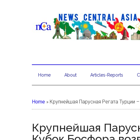
Home
About
Articles-Reports
C
Home
»
Крупнейшая Парусная Регата Турции 
Крупнейшая Парусн
Кубок Босфора воз