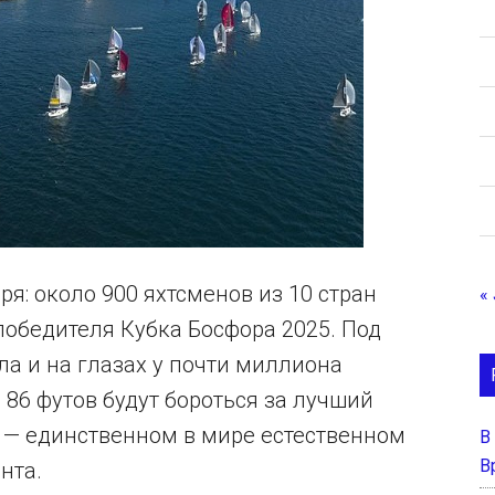
я: около 900 яхтсменов из 10 стран
« 
победителя Кубка Босфора 2025. Под
а и на глазах у почти миллиона
 86 футов будут бороться за лучший
и — единственном в мире естественном
В
В
нта.