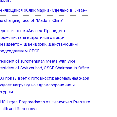
upport
еняющийся облик марки «Сделано в Китае»
he changing face of “Made in China”
ереговоры в «Авазе»: Президент
уркменистана встретился с вице-
резидентом Швейцарии, Действующим
редседателем ОБСЕ
resident of Turkmenistan Meets with Vice
resident of Switzerland, OSCE Chairman-in-Office
ОЗ призывает к готовности: аномальная жара
оздает нагрузку на здравоохранение и
есурсы
HO Urges Preparedness as Heatwaves Pressure
ealth and Resources