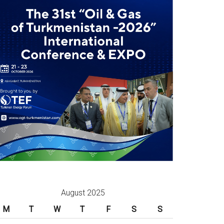
August 2025
M
T
W
T
F
S
S