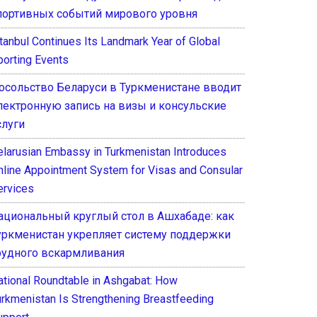
портивных событий мирового уровня
stanbul Continues Its Landmark Year of Global
porting Events
осольство Беларуси в Туркменистане вводит
лектронную запись на визы и консульские
слуги
elarusian Embassy in Turkmenistan Introduces
nline Appointment System for Visas and Consular
ervices
ациональный круглый стол в Ашхабаде: как
уркменистан укрепляет систему поддержки
рудного вскармливания
ational Roundtable in Ashgabat: How
urkmenistan Is Strengthening Breastfeeding