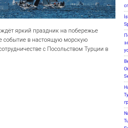
с
İ
S
 ждёт яркий праздник на побережье
П
е событие в настоящую морскую
э
(в сотрудничестве с Посольством Турции в
у
B
O
S
Н
Т
г
N
T