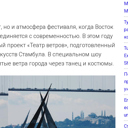
M
M
Т
т, но и атмосфера фестиваля, когда Восток
р
оединяется с современностью. В этом году
к
й проект «Театр ветров», подготовленный
T
кусств Стамбула. В специальном шоу
E
тые ветра города через танец и костюмы.
Sh
П
п
у
E
e
un
С