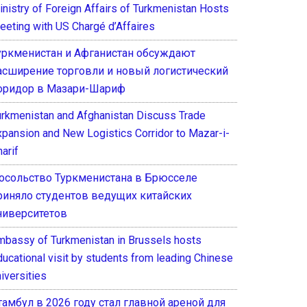
inistry of Foreign Affairs of Turkmenistan Hosts
eeting with US Chargé d’Affaires
уркменистан и Афганистан обсуждают
асширение торговли и новый логистический
оридор в Мазари-Шариф
urkmenistan and Afghanistan Discuss Trade
xpansion and New Logistics Corridor to Mazar-i-
arif
осольство Туркменистана в Брюсселе
риняло студентов ведущих китайских
ниверситетов
mbassy of Turkmenistan in Brussels hosts
ducational visit by students from leading Chinese
iversities
тамбул в 2026 году стал главной ареной для