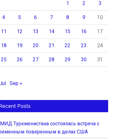
1
2
3
4
5
6
7
8
9
10
11
12
13
14
15
16
17
18
19
20
21
22
23
24
25
26
27
28
29
30
31
Jul
Sep »
Recent Posts
 МИД Туркменистана состоялась встреча с
ременным поверенным в делах США