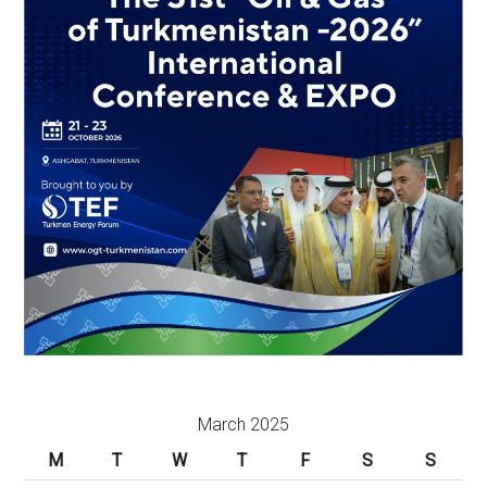
March 2025
M
T
W
T
F
S
S