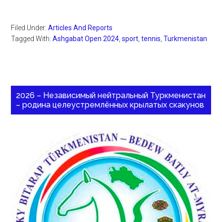
Filed Under:
Articles And Reports
Tagged With:
Ashgabat Open 2024
,
sport
,
tennis
,
Turkmenistan
2026 – Независимый нейтральный Туркменистан
– родина целеустремлённых крылатых скакунов