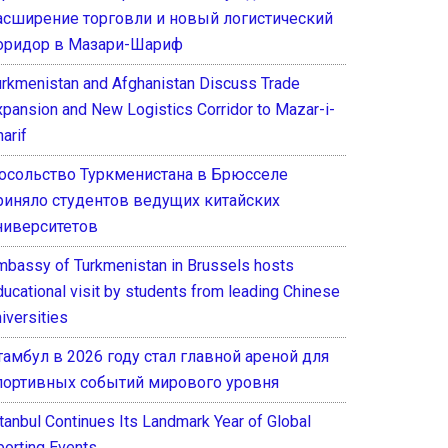
асширение торговли и новый логистический
оридор в Мазари-Шариф
urkmenistan and Afghanistan Discuss Trade
xpansion and New Logistics Corridor to Mazar-i-
arif
осольство Туркменистана в Брюсселе
риняло студентов ведущих китайских
ниверситетов
mbassy of Turkmenistan in Brussels hosts
ducational visit by students from leading Chinese
iversities
тамбул в 2026 году стал главной ареной для
портивных событий мирового уровня
stanbul Continues Its Landmark Year of Global
porting Events