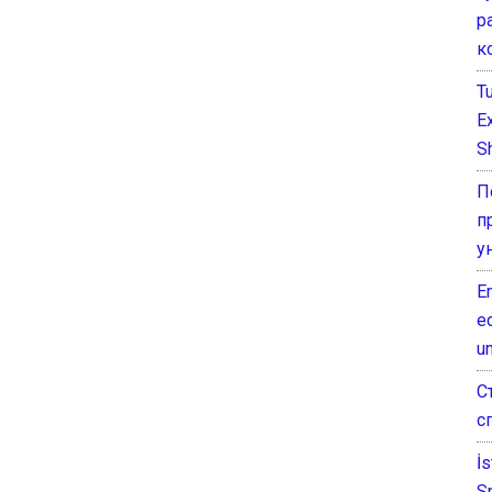
р
к
T
E
Sh
П
п
у
E
e
un
С
с
İ
S