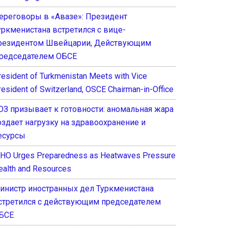
ереговоры в «Авазе»: Президент
уркменистана встретился с вице-
резидентом Швейцарии, Действующим
редседателем ОБСЕ
resident of Turkmenistan Meets with Vice
resident of Switzerland, OSCE Chairman-in-Office
ОЗ призывает к готовности: аномальная жара
оздает нагрузку на здравоохранение и
есурсы
HO Urges Preparedness as Heatwaves Pressure
ealth and Resources
инистр иностранных дел Туркменистана
стретился с действующим председателем
БСЕ