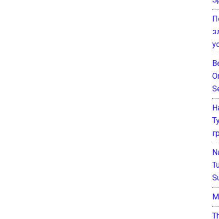
П
э
у
B
O
S
Н
Т
г
N
T
S
М
T