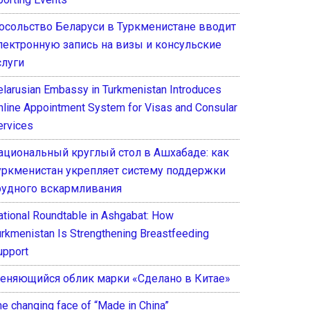
осольство Беларуси в Туркменистане вводит
лектронную запись на визы и консульские
слуги
elarusian Embassy in Turkmenistan Introduces
nline Appointment System for Visas and Consular
ervices
ациональный круглый стол в Ашхабаде: как
уркменистан укрепляет систему поддержки
рудного вскармливания
ational Roundtable in Ashgabat: How
urkmenistan Is Strengthening Breastfeeding
upport
еняющийся облик марки «Сделано в Китае»
he changing face of “Made in China”