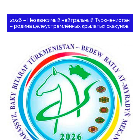
2026 – Независимый нейтральный Туркменистан
– родина целеустремлённых крылатых скакунов