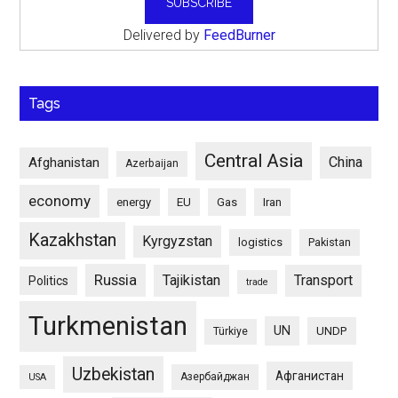
Delivered by
FeedBurner
Tags
Central Asia
China
Afghanistan
Azerbaijan
economy
energy
EU
Gas
Iran
Kazakhstan
Kyrgyzstan
logistics
Pakistan
Russia
Tajikistan
Transport
Politics
trade
Turkmenistan
UN
UNDP
Türkiye
Uzbekistan
Афганистан
Азербайджан
USA