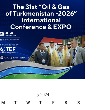
July 2024
M
T
W
T
F
S
S