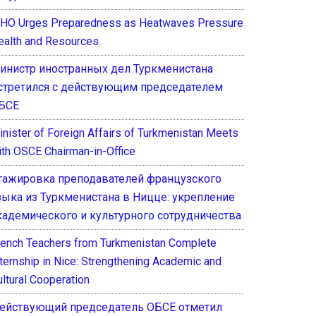
HO Urges Preparedness as Heatwaves Pressure
ealth and Resources
инистр иностранных дел Туркменистана
стретился с действующим председателем
БСЕ
inister of Foreign Affairs of Turkmenistan Meets
ith OSCE Chairman-in-Office
тажировка преподавателей французского
зыка из Туркменистана в Ницце: укрепление
кадемического и культурного сотрудничества
rench Teachers from Turkmenistan Complete
nternship in Nice: Strengthening Academic and
ultural Cooperation
ействующий председатель ОБСЕ отметил