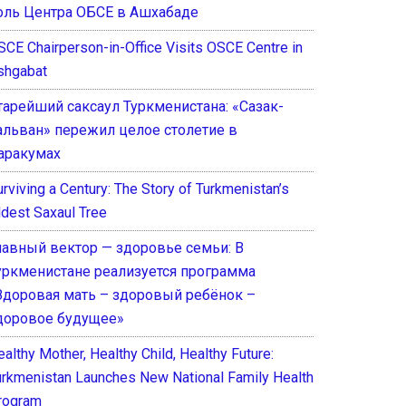
оль Центра ОБСЕ в Ашхабаде
SCE Chairperson-in-Office Visits OSCE Centre in
shgabat
тарейший саксаул Туркменистана: «Сазак-
альван» пережил целое столетие в
аракумах
rviving a Century: The Story of Turkmenistan’s
ldest Saxaul Tree
лавный вектор — здоровье семьи: В
уркменистане реализуется программа
Здоровая мать – здоровый ребёнок –
доровое будущее»
althy Mother, Healthy Child, Healthy Future:
urkmenistan Launches New National Family Health
rogram