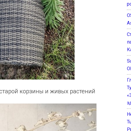
р
O
A
С
п
К
Su
O
Г
Т
старой корзины и живых растений
«
з
He
T
P