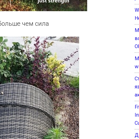
W
H
больше чем сила
М
в
О
M
w
С
я
а
F
I
C
Д