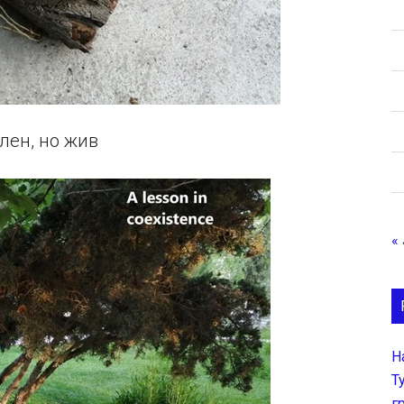
лен, но жив
«
Н
Т
г