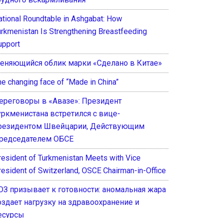
ational Roundtable in Ashgabat: How
urkmenistan Is Strengthening Breastfeeding
upport
еняющийся облик марки «Сделано в Китае»
he changing face of “Made in China”
ереговоры в «Авазе»: Президент
уркменистана встретился с вице-
резидентом Швейцарии, Действующим
редседателем ОБСЕ
resident of Turkmenistan Meets with Vice
resident of Switzerland, OSCE Chairman-in-Office
ОЗ призывает к готовности: аномальная жара
оздает нагрузку на здравоохранение и
есурсы