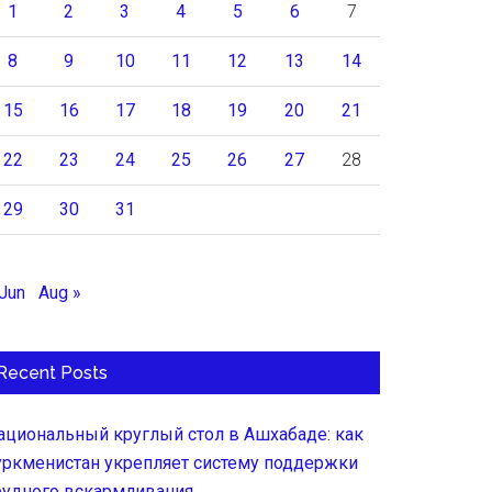
1
2
3
4
5
6
7
8
9
10
11
12
13
14
15
16
17
18
19
20
21
22
23
24
25
26
27
28
29
30
31
 Jun
Aug »
Recent Posts
ациональный круглый стол в Ашхабаде: как
уркменистан укрепляет систему поддержки
рудного вскармливания