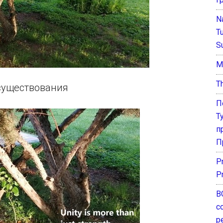
N
T
S
М
T
существования
П
Т
п
П
P
P
В
с
р