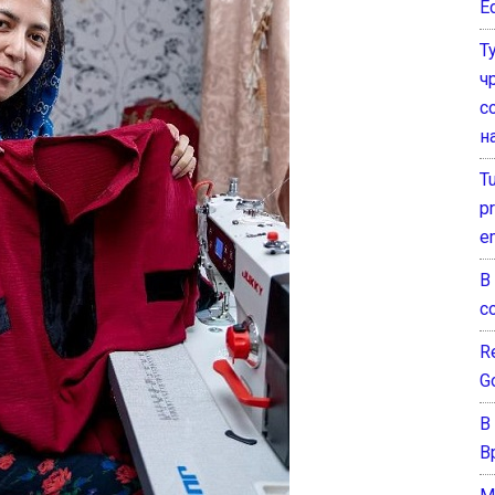
E
Т
ч
с
н
T
pr
e
В
с
Re
G
В
В