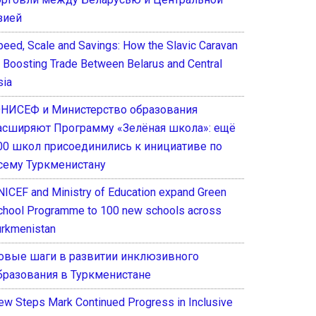
зией
peed, Scale and Savings: How the Slavic Caravan
s Boosting Trade Between Belarus and Central
sia
НИСЕФ и Министерство образования
асширяют Программу «Зелёная школа»: ещё
00 школ присоединились к инициативе по
сему Туркменистану
NICEF and Ministry of Education expand Green
chool Programme to 100 new schools across
urkmenistan
овые шаги в развитии инклюзивного
бразования в Туркменистане
ew Steps Mark Continued Progress in Inclusive