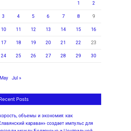
1
2
3
4
5
6
7
8
9
10
11
12
13
14
15
16
17
18
19
20
21
22
23
24
25
26
27
28
29
30
 May
Jul »
Recent Posts
корость, объемы и экономия: как
Славянский караван» создает импульс для
орговли между Беларусью и Центральной