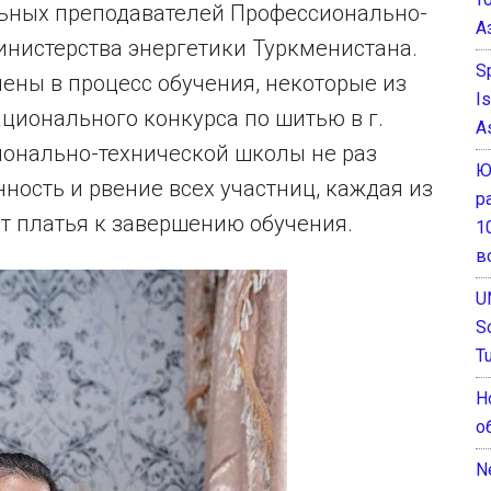
ьных преподавателей Профессионально-
А
нистерства энергетики Туркменистана.
S
ены в процесс обучения, некоторые из
I
ционального конкурса по шитью в г.
A
онально-технической школы не раз
Ю
ность и рвение всех участниц, каждая из
р
т платья к завершению обучения.
1
в
U
S
T
Н
о
N