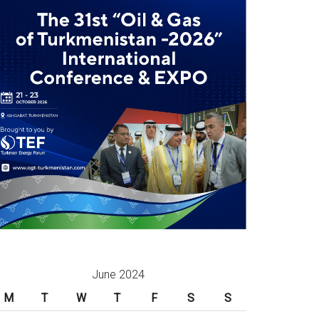
June 2024
M
T
W
T
F
S
S