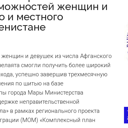
зможностей женщин и
о и местного
енистане
т женщин и девушек из числа Афганского
велаята смогли получить более широкий
охода, успешно завершив трехмесячную
ения по шитью на базе
лы города Мары Министерства
держке неправительственной
а» в рамках регионального проекта
грации (МОМ) «Комплексный план