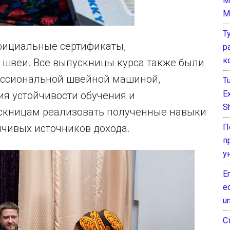
M
M
Т
ициальные сертификаты,
р
к
швеи. Все выпускницы курса также были
ссиональной швейной машиной,
T
E
я устойчивости обучения и
Sh
скницам реализовать полученные навыки
П
йчивых источников дохода.
п
у
E
e
un
С