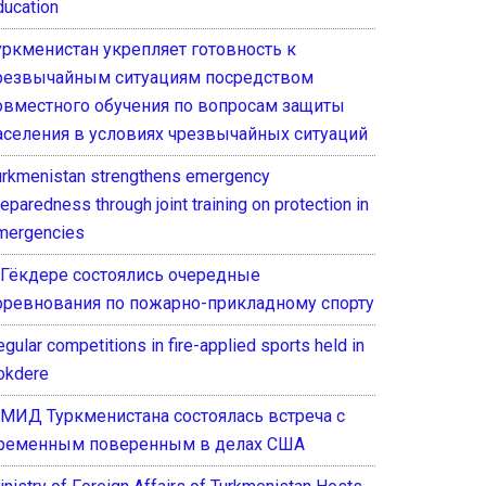
ducation
уркменистан укрепляет готовность к
резвычайным ситуациям посредством
овместного обучения по вопросам защиты
аселения в условиях чрезвычайных ситуаций
urkmenistan strengthens emergency
eparedness through joint training on protection in
mergencies
 Гёкдере состоялись очередные
оревнования по пожарно-прикладному спорту
gular competitions in fire-applied sports held in
okdere
 МИД Туркменистана состоялась встреча с
ременным поверенным в делах США