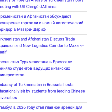
inistry of Foreign Affairs of Turkmenistan Hosts
eeting with US Chargé d’Affaires
уркменистан и Афганистан обсуждают
асширение торговли и новый логистический
оридор в Мазари-Шариф
urkmenistan and Afghanistan Discuss Trade
xpansion and New Logistics Corridor to Mazar-i-
arif
осольство Туркменистана в Брюсселе
риняло студентов ведущих китайских
ниверситетов
mbassy of Turkmenistan in Brussels hosts
ducational visit by students from leading Chinese
iversities
тамбул в 2026 году стал главной ареной для