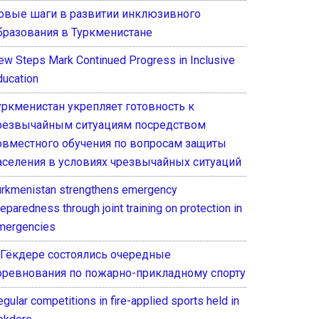
овые шаги в развитии инклюзивного
бразования в Туркменистане
ew Steps Mark Continued Progress in Inclusive
ducation
уркменистан укрепляет готовность к
резвычайным ситуациям посредством
овместного обучения по вопросам защиты
аселения в условиях чрезвычайных ситуаций
urkmenistan strengthens emergency
eparedness through joint training on protection in
mergencies
 Гёкдере состоялись очередные
оревнования по пожарно-прикладному спорту
gular competitions in fire-applied sports held in