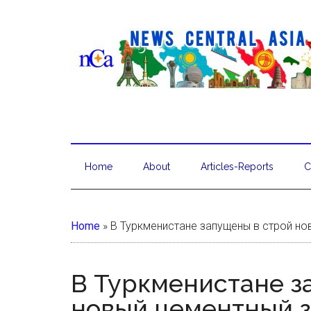
Home
About
Articles-Reports
C
Home
»
В Туркменистане запущены в строй н
В Туркменистане з
новый цементный з