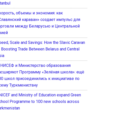
tanbul
корость, объемы и экономия: как
Славянский караван» создает импульс для
орговли между Беларусью и Центральной
зией
peed, Scale and Savings: How the Slavic Caravan
s Boosting Trade Between Belarus and Central
sia
НИСЕФ и Министерство образования
асширяют Программу «Зелёная школа»: ещё
00 школ присоединились к инициативе по
сему Туркменистану
NICEF and Ministry of Education expand Green
chool Programme to 100 new schools across
urkmenistan