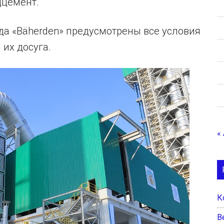
дцемент.
да «Bäherden» предусмотрены все условия
 их досуга.
«
К
B