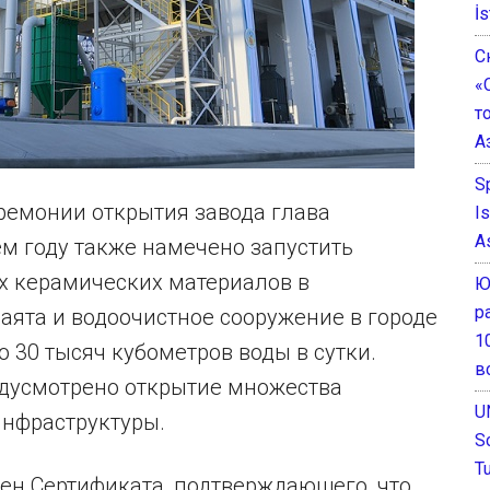
İs
С
«
т
А
S
ремонии открытия завода глава
I
A
ем году также намечено запустить
х керамических материалов в
Ю
р
аята и водоочистное сооружение в городе
1
 30 тысяч кубометров воды в сутки.
в
едусмотрено открытие множества
U
нфраструктуры.
S
T
ен Сертификата, подтверждающего, что