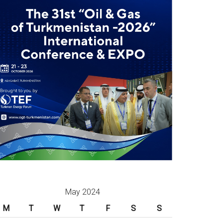
May 2024
M
T
W
T
F
S
S