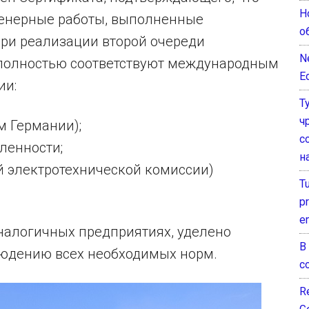
Н
женерные работы, выполненные
о
ри реализации второй очереди
N
 полностью соответствуют международным
E
ии:
Т
ч
 Германии);
с
ленности;
н
й электротехнической комиссии)
T
pr
e
аналогичных предприятиях, уделено
В
людению всех необходимых норм.
с
Re