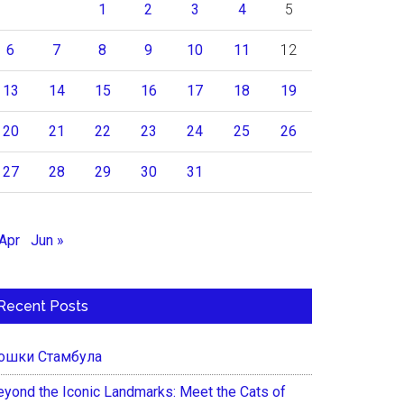
1
2
3
4
5
6
7
8
9
10
11
12
13
14
15
16
17
18
19
20
21
22
23
24
25
26
27
28
29
30
31
 Apr
Jun »
Recent Posts
ошки Стамбула
eyond the Iconic Landmarks: Meet the Cats of