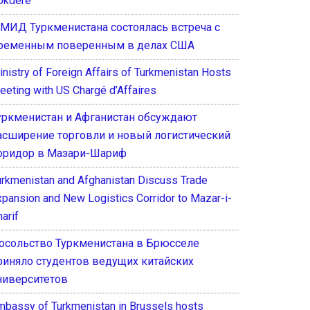
okdere
 МИД Туркменистана состоялась встреча с
ременным поверенным в делах США
inistry of Foreign Affairs of Turkmenistan Hosts
eeting with US Chargé d’Affaires
уркменистан и Афганистан обсуждают
асширение торговли и новый логистический
оридор в Мазари-Шариф
urkmenistan and Afghanistan Discuss Trade
xpansion and New Logistics Corridor to Mazar-i-
arif
осольство Туркменистана в Брюсселе
риняло студентов ведущих китайских
ниверситетов
mbassy of Turkmenistan in Brussels hosts