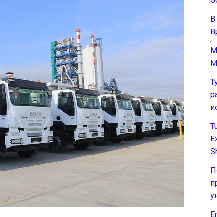
G
В
В
M
M
Т
р
к
T
E
Sh
П
п
у
E