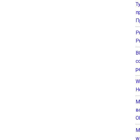
Т
п
П
P
P
В
с
р
W
H
М
в
О
M
w