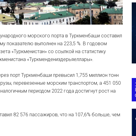
ународного морского порта в Туркменбаши составил
ому показателю выполнен на 223,5 %. В годовом
азета «Туркменистан» со ссылкой на статистику
ркменистана «Туркмендениздерьяеллары».
рез порт Туркменбаши превысил 1,755 миллион тонн
а грузы, перевезенные морским транспортом, а 451 050
аналогичным периодом 2022 года достигнут рост на
авил 82 576 пассажиров, что на 107,6% больше, чем