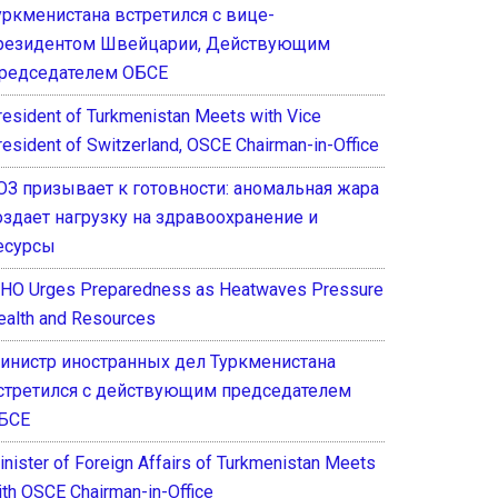
уркменистана встретился с вице-
резидентом Швейцарии, Действующим
редседателем ОБСЕ
resident of Turkmenistan Meets with Vice
resident of Switzerland, OSCE Chairman-in-Office
ОЗ призывает к готовности: аномальная жара
оздает нагрузку на здравоохранение и
есурсы
HO Urges Preparedness as Heatwaves Pressure
ealth and Resources
инистр иностранных дел Туркменистана
стретился с действующим председателем
БСЕ
inister of Foreign Affairs of Turkmenistan Meets
ith OSCE Chairman-in-Office