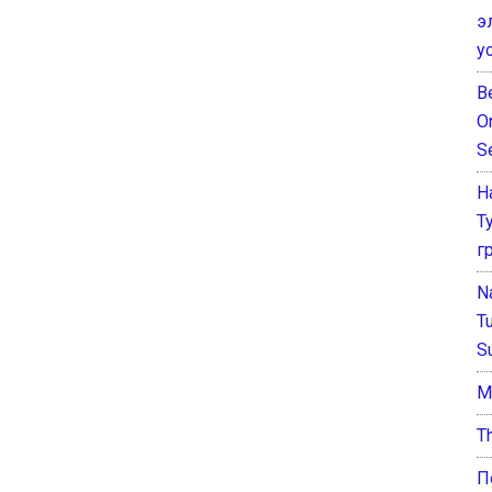
э
у
B
O
S
Н
Т
г
N
T
S
М
T
П