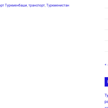
орт Туркменбаши
,
транспорт
,
Туркменистан
« 
Т
р
к