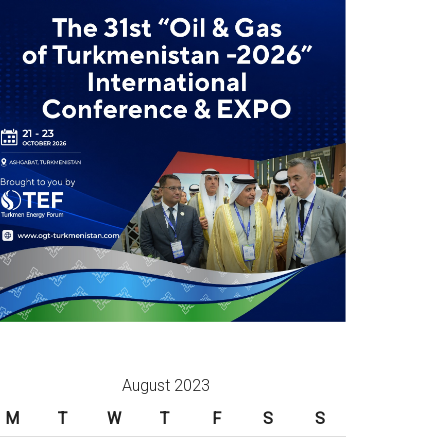
August 2023
M
T
W
T
F
S
S