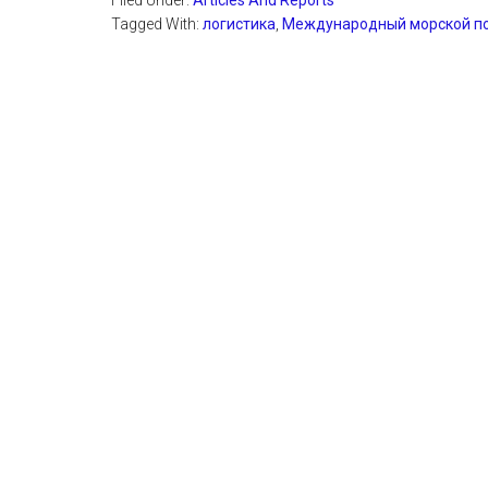
Filed Under:
Articles And Reports
Tagged With:
логистика
,
Международный морской п