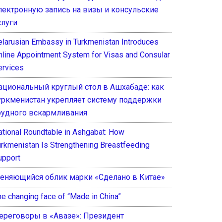
лектронную запись на визы и консульские
слуги
elarusian Embassy in Turkmenistan Introduces
nline Appointment System for Visas and Consular
ervices
ациональный круглый стол в Ашхабаде: как
уркменистан укрепляет систему поддержки
рудного вскармливания
ational Roundtable in Ashgabat: How
urkmenistan Is Strengthening Breastfeeding
upport
еняющийся облик марки «Сделано в Китае»
he changing face of “Made in China”
ереговоры в «Авазе»: Президент