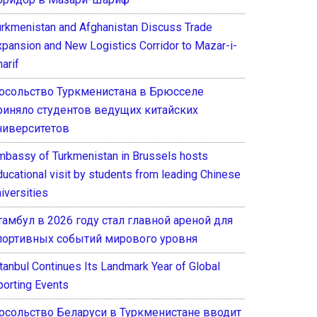
urkmenistan and Afghanistan Discuss Trade
xpansion and New Logistics Corridor to Mazar-i-
arif
осольство Туркменистана в Брюсселе
риняло студентов ведущих китайских
ниверситетов
mbassy of Turkmenistan in Brussels hosts
ducational visit by students from leading Chinese
iversities
тамбул в 2026 году стал главной ареной для
портивных событий мирового уровня
stanbul Continues Its Landmark Year of Global
porting Events
осольство Беларуси в Туркменистане вводит