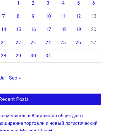
1
2
3
4
5
6
7
8
9
10
11
12
13
14
15
16
17
18
19
20
21
22
23
24
25
26
27
28
29
30
31
Jul
Sep »
Recent Posts
уркменистан и Афганистан обсуждают
асширение торговли и новый логистический
оридор в Мазари-Шариф