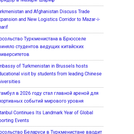
urkmenistan and Afghanistan Discuss Trade
xpansion and New Logistics Corridor to Mazar-i-
arif
осольство Туркменистана в Брюсселе
риняло студентов ведущих китайских
ниверситетов
mbassy of Turkmenistan in Brussels hosts
ducational visit by students from leading Chinese
iversities
тамбул в 2026 году стал главной ареной для
портивных событий мирового уровня
stanbul Continues Its Landmark Year of Global
porting Events
осольство Беларуси в Туркменистане вводит