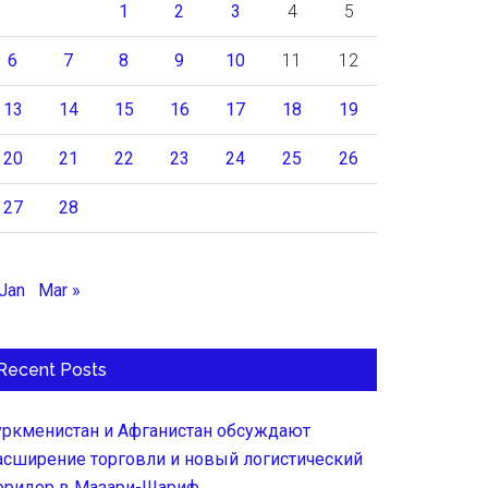
1
2
3
4
5
6
7
8
9
10
11
12
13
14
15
16
17
18
19
20
21
22
23
24
25
26
27
28
 Jan
Mar »
Recent Posts
уркменистан и Афганистан обсуждают
асширение торговли и новый логистический
оридор в Мазари-Шариф