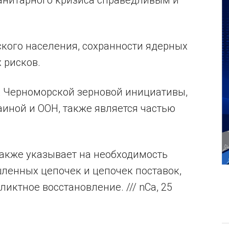
анитарного кризиса справедливым и
ского населения, сохранности ядерных
 рисков.
х Черноморской зерновой инициативы,
аиной и ООН, также является частью
также указывает на необходимость
енных цепочек и цепочек поставок,
иктное восстановление. /// nCa, 25