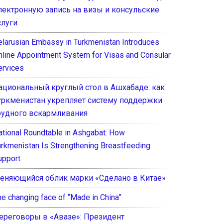
лектронную запись на визы и консульские
слуги
elarusian Embassy in Turkmenistan Introduces
nline Appointment System for Visas and Consular
ervices
ациональный круглый стол в Ашхабаде: как
уркменистан укрепляет систему поддержки
рудного вскармливания
ational Roundtable in Ashgabat: How
urkmenistan Is Strengthening Breastfeeding
upport
еняющийся облик марки «Сделано в Китае»
he changing face of “Made in China”
ереговоры в «Авазе»: Президент