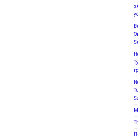
э
у
B
O
S
Н
Т
г
N
T
S
М
T
П