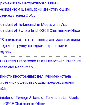
уркменистана встретился с вице-
резидентом Швейцарии, Действующим
редседателем ОБСЕ
resident of Turkmenistan Meets with Vice
resident of Switzerland, OSCE Chairman-in-Office
ОЗ призывает к готовности: аномальная жара
оздает нагрузку на здравоохранение и
есурсы
HO Urges Preparedness as Heatwaves Pressure
ealth and Resources
инистр иностранных дел Туркменистана
стретился с действующим председателем
БСЕ
inister of Foreign Affairs of Turkmenistan Meets
ith OSCE Chairman-in-Office