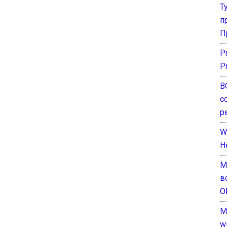
Т
п
П
P
P
В
с
р
W
H
М
в
О
M
w