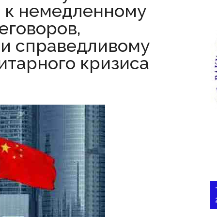
 к немедленному
еговоров,
 и справедливому
итарного кризиса