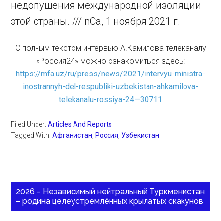
недопущения международной изоляции
этой страны. /// nCa, 1 ноября 2021 г.
С полным текстом интервью А.Камилова телеканалу
«Россия24» можно ознакомиться здесь:
https://mfa.uz/ru/press/news/2021/intervyu-ministra-
inostrannyh-del-respubliki-uzbekistan-ahkamilova-
telekanalu-rossiya-24—30711
Filed Under:
Articles And Reports
Tagged With:
Афганистан
,
Россия
,
Узбекистан
2026 – Независимый нейтральный Туркменистан
– родина целеустремлённых крылатых скакунов