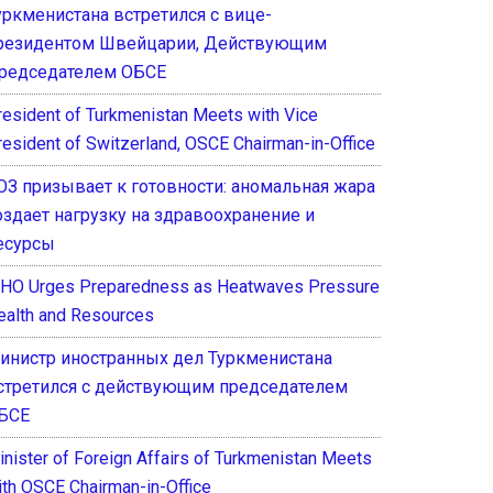
уркменистана встретился с вице-
резидентом Швейцарии, Действующим
редседателем ОБСЕ
resident of Turkmenistan Meets with Vice
resident of Switzerland, OSCE Chairman-in-Office
ОЗ призывает к готовности: аномальная жара
оздает нагрузку на здравоохранение и
есурсы
HO Urges Preparedness as Heatwaves Pressure
ealth and Resources
инистр иностранных дел Туркменистана
стретился с действующим председателем
БСЕ
inister of Foreign Affairs of Turkmenistan Meets
ith OSCE Chairman-in-Office