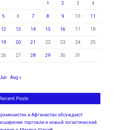
1
2
3
4
5
6
7
8
9
10
11
12
13
14
15
16
17
18
19
20
21
22
23
24
25
26
27
28
29
30
31
 Jun
Aug »
Recent Posts
уркменистан и Афганистан обсуждают
асширение торговли и новый логистический
оридор в Мазари-Шариф