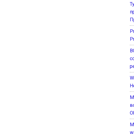
Т
п
П
P
P
В
с
р
W
H
М
в
О
M
w