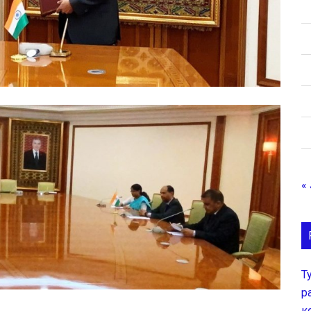
«
Т
р
к