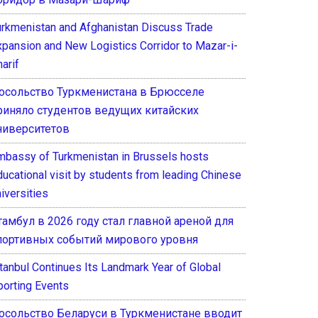
urkmenistan and Afghanistan Discuss Trade
xpansion and New Logistics Corridor to Mazar-i-
arif
осольство Туркменистана в Брюсселе
риняло студентов ведущих китайских
ниверситетов
mbassy of Turkmenistan in Brussels hosts
ducational visit by students from leading Chinese
iversities
тамбул в 2026 году стал главной ареной для
портивных событий мирового уровня
stanbul Continues Its Landmark Year of Global
porting Events
осольство Беларуси в Туркменистане вводит