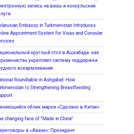
лектронную запись на визы и консульские
слуги
elarusian Embassy in Turkmenistan Introduces
nline Appointment System for Visas and Consular
ervices
ациональный круглый стол в Ашхабаде: как
уркменистан укрепляет систему поддержки
рудного вскармливания
ational Roundtable in Ashgabat: How
urkmenistan Is Strengthening Breastfeeding
upport
еняющийся облик марки «Сделано в Китае»
he changing face of “Made in China”
ереговоры в «Авазе»: Президент