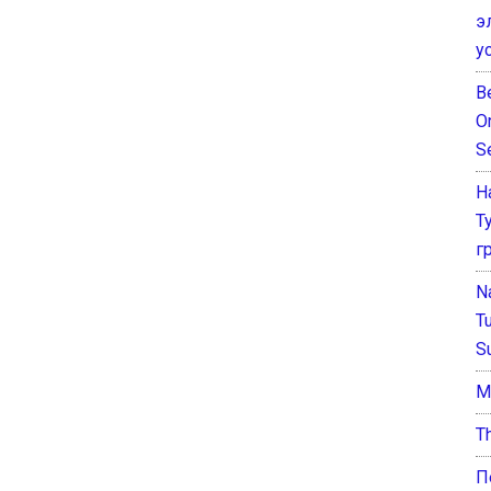
э
у
B
O
S
Н
Т
г
N
T
S
М
T
П