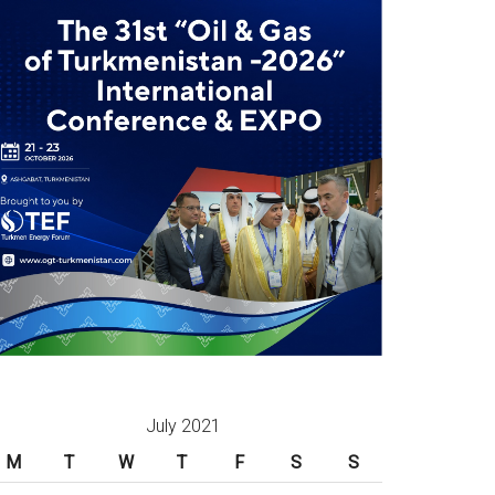
July 2021
M
T
W
T
F
S
S