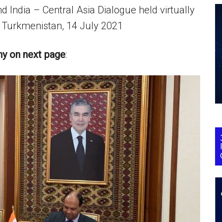
nd India – Central Asia Dialogue held virtually
n Turkmenistan, 14 July 2021
y on next page
: