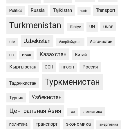
Russia
Tajikistan
Transport
Politics
trade
Turkmenistan
UN
UNDP
Türkiye
Uzbekistan
Афганистан
Азербайджан
USA
Казахстан
Китай
ЕС
Иран
Кыргызстан
Россия
ООН
ПРООН
Туркменистан
Таджикистан
Узбекистан
Турция
Центральная Азия
логистика
газ
экономика
транспорт
политика
энергетика