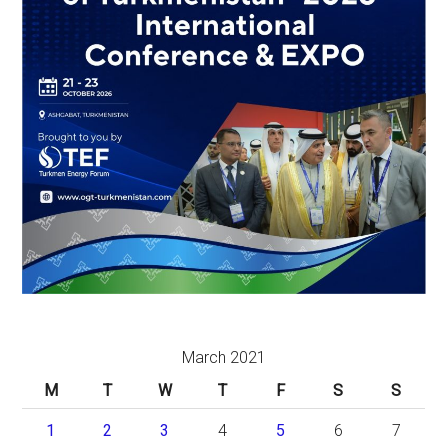
March 2021
M
T
W
T
F
S
S
1
2
3
4
5
6
7