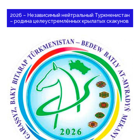
2026 – Независимый нейтральный Туркменистан
– родина целеустремлённых крылатых скакунов