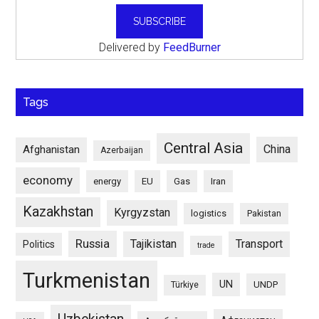
Delivered by
FeedBurner
Tags
Central Asia
China
Afghanistan
Azerbaijan
economy
energy
EU
Gas
Iran
Kazakhstan
Kyrgyzstan
logistics
Pakistan
Russia
Tajikistan
Transport
Politics
trade
Turkmenistan
UN
UNDP
Türkiye