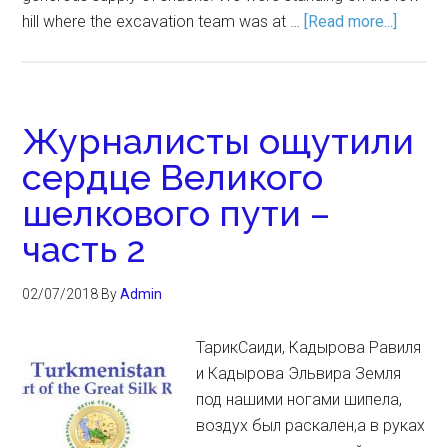
hill where the excavation team was at …
[Read more...]
Журналисты ощутили
сердце Великого
шелкового пути –
часть 2
02/07/2018
By
Admin
ТарикСаиди, Кадырова Равиля
и Кадырова Эльвира Земля
под нашими ногами шипела,
воздух был раскален,а в руках