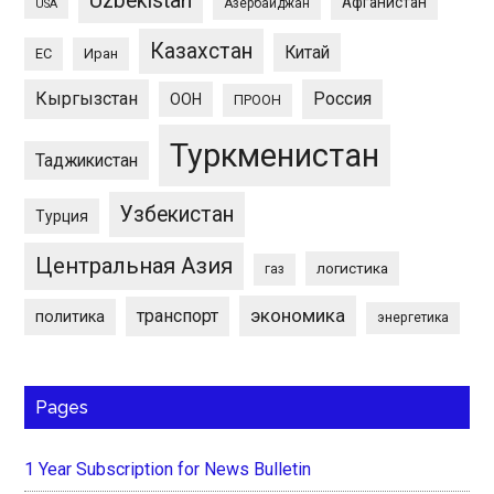
Uzbekistan
Афганистан
Азербайджан
USA
Казахстан
Китай
ЕС
Иран
Кыргызстан
Россия
ООН
ПРООН
Туркменистан
Таджикистан
Узбекистан
Турция
Центральная Азия
логистика
газ
экономика
транспорт
политика
энергетика
Pages
1 Year Subscription for News Bulletin