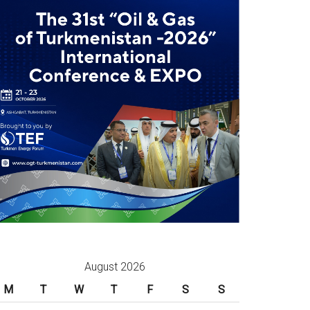
August 2026
M
T
W
T
F
S
S