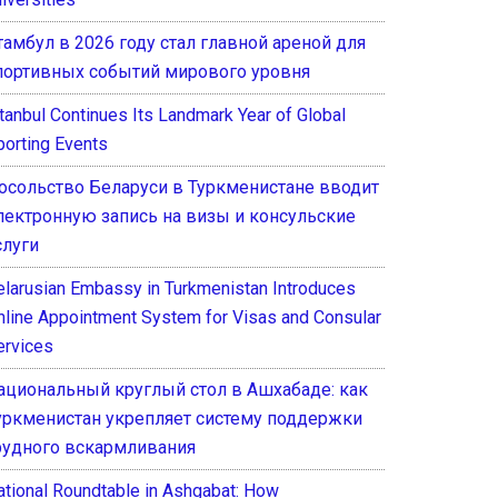
тамбул в 2026 году стал главной ареной для
портивных событий мирового уровня
stanbul Continues Its Landmark Year of Global
porting Events
осольство Беларуси в Туркменистане вводит
лектронную запись на визы и консульские
слуги
elarusian Embassy in Turkmenistan Introduces
nline Appointment System for Visas and Consular
ervices
ациональный круглый стол в Ашхабаде: как
уркменистан укрепляет систему поддержки
рудного вскармливания
ational Roundtable in Ashgabat: How