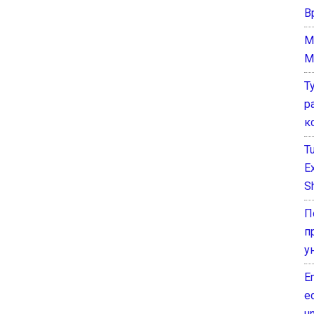
В
M
M
Т
р
к
T
E
Sh
П
п
у
E
e
un