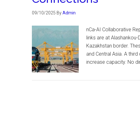
09/10/2025
By
Admin
nCa-AI Collaborative Re
links are at Alashankou-
Kazakhstan border. These
and Central Asia. A thir
increase capacity. No dir