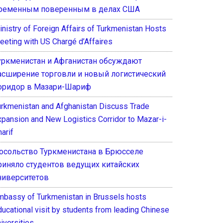
ременным поверенным в делах США
inistry of Foreign Affairs of Turkmenistan Hosts
eeting with US Chargé d’Affaires
уркменистан и Афганистан обсуждают
асширение торговли и новый логистический
оридор в Мазари-Шариф
urkmenistan and Afghanistan Discuss Trade
xpansion and New Logistics Corridor to Mazar-i-
arif
осольство Туркменистана в Брюсселе
риняло студентов ведущих китайских
ниверситетов
mbassy of Turkmenistan in Brussels hosts
ducational visit by students from leading Chinese
iversities