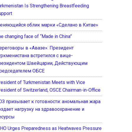
urkmenistan Is Strengthening Breastfeeding
upport
еняющийся облик марки «Сделано в Китае»
he changing face of “Made in China”
ереговоры в «Авазе»: Президент
уркменистана встретился с вице-
резидентом Швейцарии, Действующим
редседателем ОБСЕ
resident of Turkmenistan Meets with Vice
resident of Switzerland, OSCE Chairman-in-Office
ОЗ призывает к готовности: аномальная жара
оздает нагрузку на здравоохранение и
есурсы
HO Urges Preparedness as Heatwaves Pressure