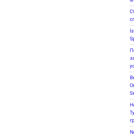
С
с
İ
S
П
э
у
B
O
S
Н
Т
г
N