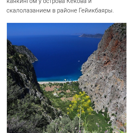
каякингом у острова Кекова и
скалолазанием в районе Гейикбаяры.