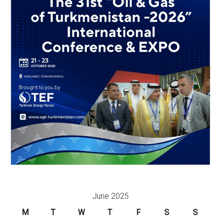
June 2025
M
T
W
T
F
S
S