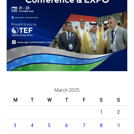
March 2025
M
T
W
T
F
S
S
1
2
3
4
5
6
7
8
9