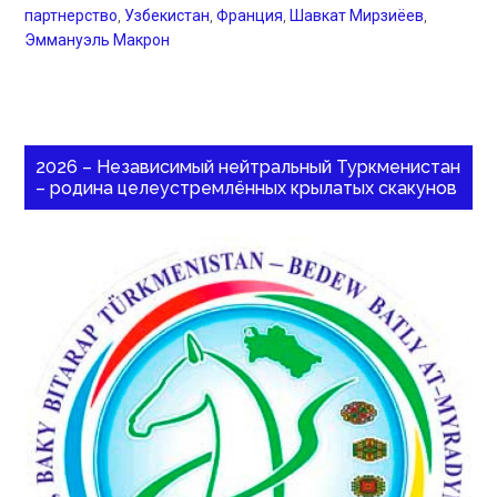
партнерство
,
Узбекистан
,
Франция
,
Шавкат Мирзиёев
,
Эммануэль Макрон
2026 – Независимый нейтральный Туркменистан
– родина целеустремлённых крылатых скакунов