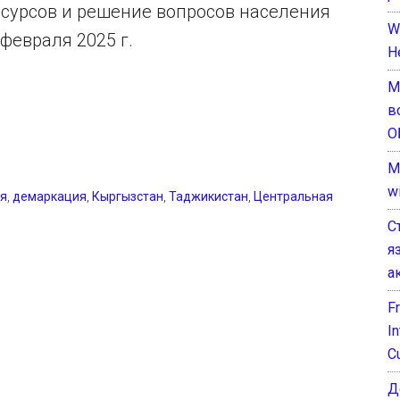
есурсов и решение вопросов населения
W
 февраля 2025 г.
H
М
в
О
M
w
я
,
демаркация
,
Кыргызстан
,
Таджикистан
,
Центральная
С
я
а
F
I
C
Д