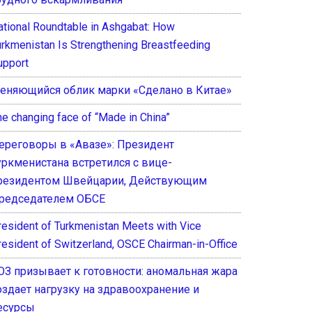
ational Roundtable in Ashgabat: How
urkmenistan Is Strengthening Breastfeeding
upport
еняющийся облик марки «Сделано в Китае»
he changing face of “Made in China”
ереговоры в «Авазе»: Президент
уркменистана встретился с вице-
резидентом Швейцарии, Действующим
редседателем ОБСЕ
resident of Turkmenistan Meets with Vice
resident of Switzerland, OSCE Chairman-in-Office
ОЗ призывает к готовности: аномальная жара
оздает нагрузку на здравоохранение и
есурсы