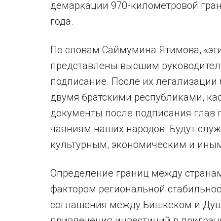
демаркации 970-километровой гран
года.
По словам Саймумина Ятимова, «эт
представлены высшим руководителя
подписание. После их легализации
двумя братскими республиками, ка
документы после подписания глав г
чаяниям наших народов. Будут слу
культурным, экономическим и иным
Определение границ между страна
фактором региональной стабильнос
соглашения между Бишкеком и Душ
привлечения инвестиций в пригран