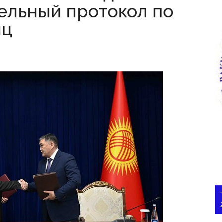
ельный протокол по
иц