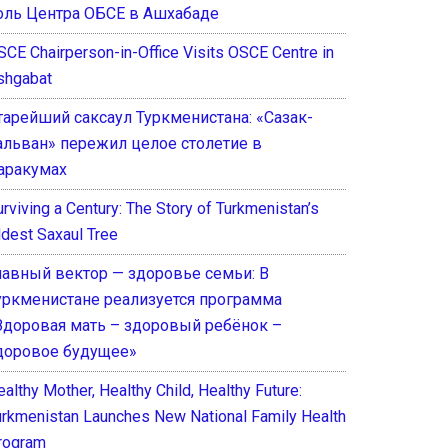
оль Центра ОБСЕ в Ашхабаде
SCE Chairperson-in-Office Visits OSCE Centre in
shgabat
тарейший саксаул Туркменистана: «Сазак-
альван» пережил целое столетие в
аракумах
rviving a Century: The Story of Turkmenistan’s
ldest Saxaul Tree
лавный вектор — здоровье семьи: В
уркменистане реализуется программа
Здоровая мать – здоровый ребёнок –
доровое будущее»
althy Mother, Healthy Child, Healthy Future:
urkmenistan Launches New National Family Health
rogram