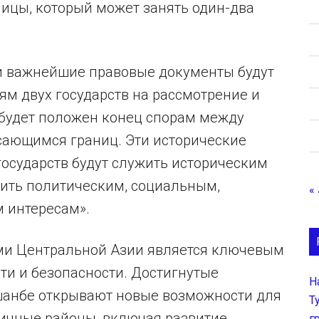
ицы, который может занять один-два
и важнейшие правовые документы будут
м двух государств на рассмотрение и
 будет положен конец спорам между
сающимся границ. Эти исторические
осударств будут служить историческим
жить политическим, социальным,
«
 интересам».
ми Центральной Азии является ключевым
ти и безопасности. Достигнутые
Н
анбе открывают новые возможности для
Т
ичные районы, включая развитие
г