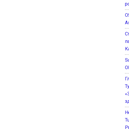
р
O
A
С
п
К
Su
O
Г
Т
«
з
He
T
P