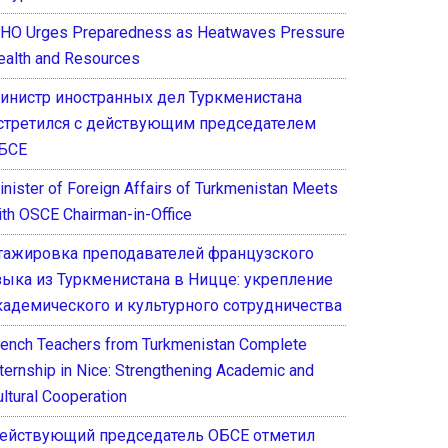
HO Urges Preparedness as Heatwaves Pressure
ealth and Resources
инистр иностранных дел Туркменистана
стретился с действующим председателем
БСЕ
inister of Foreign Affairs of Turkmenistan Meets
ith OSCE Chairman-in-Office
тажировка преподавателей французского
зыка из Туркменистана в Ницце: укрепление
кадемического и культурного сотрудничества
rench Teachers from Turkmenistan Complete
nternship in Nice: Strengthening Academic and
ultural Cooperation
ействующий председатель ОБСЕ отметил