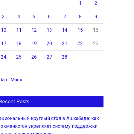
1
2
3
4
5
6
7
8
9
10
11
12
13
14
15
16
17
18
19
20
21
22
23
24
25
26
27
28
 Jan
Mar »
Recent Posts
ациональный круглый стол в Ашхабаде: как
уркменистан укрепляет систему поддержки
рудного вскармливания