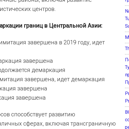
истических центров.
N
T
аркации границ в Центральной Азии:
S
М
имитация завершена в 2019 году, идет
T
П
маркация завершена
Т
родолжается демаркация
п
имитация завершена, идет демаркация
П
ркация завершена
P
ркация завершена
P
В
сов способствует развитию
с
азличных сферах, включая трансграничную
р