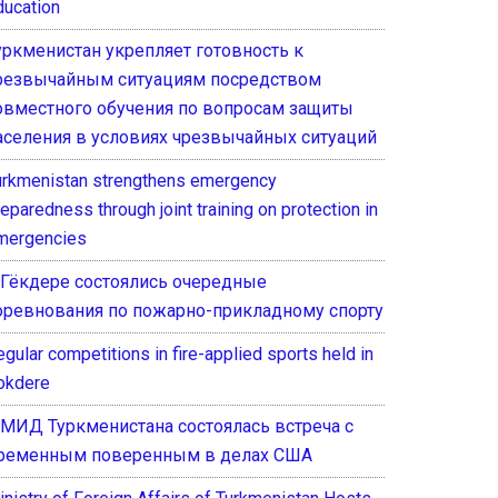
ducation
уркменистан укрепляет готовность к
резвычайным ситуациям посредством
овместного обучения по вопросам защиты
аселения в условиях чрезвычайных ситуаций
urkmenistan strengthens emergency
eparedness through joint training on protection in
mergencies
 Гёкдере состоялись очередные
оревнования по пожарно-прикладному спорту
gular competitions in fire-applied sports held in
okdere
 МИД Туркменистана состоялась встреча с
ременным поверенным в делах США