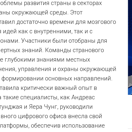
облемы развития страны в секторах
раны окружающей среды. Этот
тавил достаточно времени для мозгового
 идей как с внутренними, так и с
онами. Участники были отобраны для
пертных знаний. Команды странового
ие глубокими знаниями местных
анения, управления и охраны окружающей
в формировании основных направлений.
тавила критически важный опыт в
 такие специалисты, как Андреас
тунджая и Яера Чунг, руководили
авного цифрового офиса внесла свой
платформы, обеспечив использование