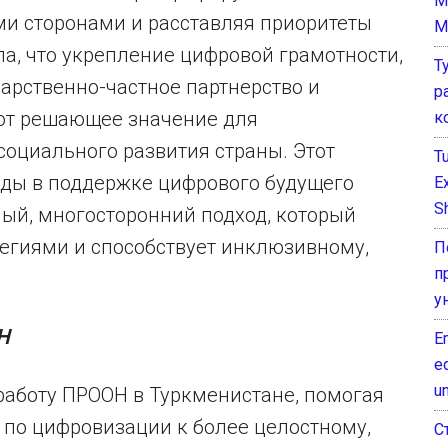
M
ми сторонами и расставляя приоритеты
M
а, что укрепление цифровой грамотности,
Т
арственно-частное партнерство и
р
ют решающее значение для
к
оциального развития страны. Этот
T
ды в поддержке цифрового будущего
E
Sh
ый, многосторонний подход, который
тегиями и способствует инклюзивному,
П
п
у
Н
E
e
un
работу ПРООН в Туркменистане, помогая
 по цифровизации к более целостному,
С