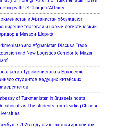
inistry of Foreign Affairs of Turkmenistan Hosts
eeting with US Chargé d’Affaires
уркменистан и Афганистан обсуждают
асширение торговли и новый логистический
оридор в Мазари-Шариф
urkmenistan and Afghanistan Discuss Trade
xpansion and New Logistics Corridor to Mazar-i-
arif
осольство Туркменистана в Брюсселе
риняло студентов ведущих китайских
ниверситетов
mbassy of Turkmenistan in Brussels hosts
ducational visit by students from leading Chinese
iversities
тамбул в 2026 году стал главной ареной для