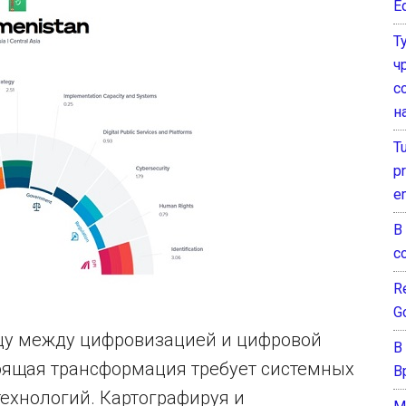
E
Т
ч
с
н
T
pr
e
В
с
Re
G
цу между цифровизацией и цифровой
В
тоящая трансформация требует системных
В
технологий. Картографируя и