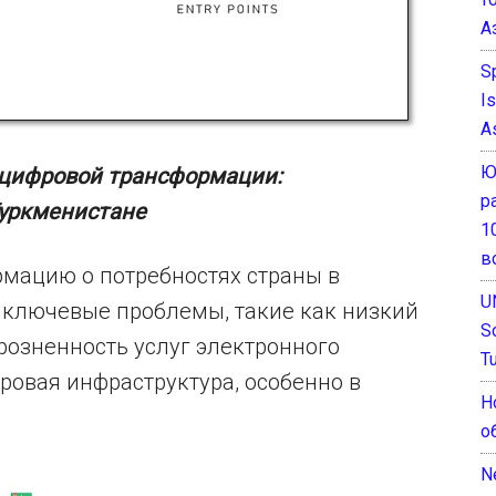
А
S
I
A
Ю
 цифровой трансформации:
р
уркменистане
1
в
мацию о потребностях страны в
U
ключевые проблемы, такие как низкий
S
розненность услуг электронного
T
ровая инфраструктура, особенно в
Н
о
N