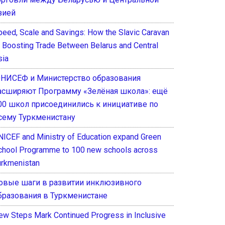
зией
peed, Scale and Savings: How the Slavic Caravan
s Boosting Trade Between Belarus and Central
sia
НИСЕФ и Министерство образования
асширяют Программу «Зелёная школа»: ещё
00 школ присоединились к инициативе по
сему Туркменистану
NICEF and Ministry of Education expand Green
chool Programme to 100 new schools across
urkmenistan
овые шаги в развитии инклюзивного
бразования в Туркменистане
ew Steps Mark Continued Progress in Inclusive