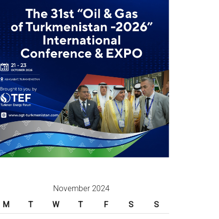
November 2024
M
T
W
T
F
S
S