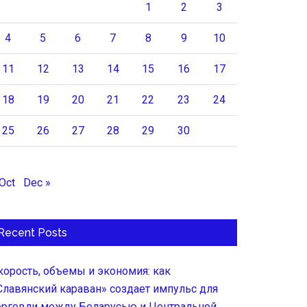
1
2
3
4
5
6
7
8
9
10
11
12
13
14
15
16
17
18
19
20
21
22
23
24
25
26
27
28
29
30
 Oct
Dec »
Recent Posts
корость, объемы и экономия: как
Славянский караван» создает импульс для
орговли между Беларусью и Центральной