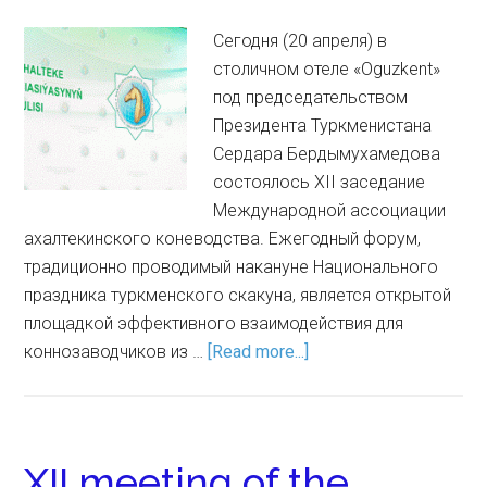
Сегодня (20 апреля) в
столичном отеле «Oguzkent»
под председательст­вом
Президента Туркменистана
Сердара Бердымухамедова
состоя­лось XII заседание
Международной ассоциации
ахалтекинского коневодства. Ежегодный форум,
традиционно проводимый накануне Национального
праздника туркмен­ского скакуна, является открытой
площадкой эффективного взаимодействия для
коннозаводчиков из …
[Read more...]
XII meeting of the