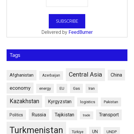
Delivered by
FeedBurner
Tags
Central Asia
China
Afghanistan
Azerbaijan
economy
energy
EU
Gas
Iran
Kazakhstan
Kyrgyzstan
logistics
Pakistan
Russia
Tajikistan
Transport
Politics
trade
Turkmenistan
UN
UNDP
Türkiye