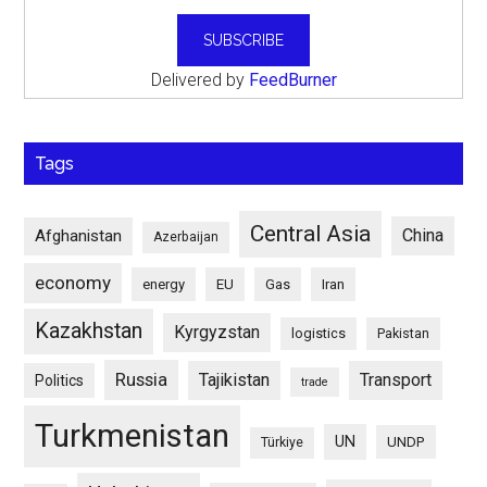
Delivered by
FeedBurner
Tags
Central Asia
China
Afghanistan
Azerbaijan
economy
energy
EU
Gas
Iran
Kazakhstan
Kyrgyzstan
logistics
Pakistan
Russia
Tajikistan
Transport
Politics
trade
Turkmenistan
UN
UNDP
Türkiye