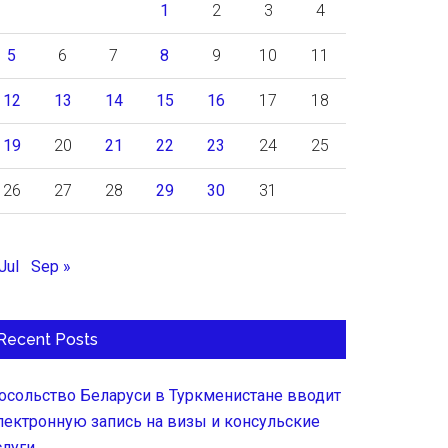
1
2
3
4
5
6
7
8
9
10
11
12
13
14
15
16
17
18
19
20
21
22
23
24
25
26
27
28
29
30
31
Jul
Sep »
Recent Posts
осольство Беларуси в Туркменистане вводит
лектронную запись на визы и консульские
слуги