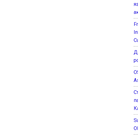
я
а
F
I
C
Д
р
O
A
С
п
К
Su
O