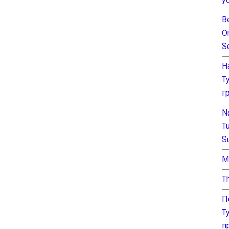
B
O
S
Н
Т
г
N
T
S
М
T
П
Т
п