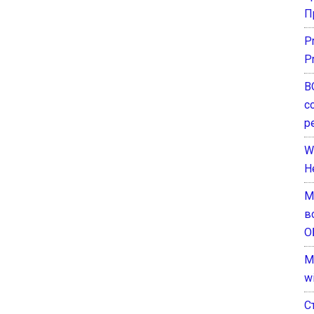
П
P
P
В
с
р
W
H
М
в
О
M
w
С