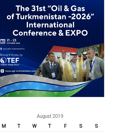
August 2019
M
T
W
T
F
S
S