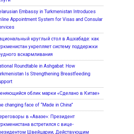
elarusian Embassy in Turkmenistan Introduces
nline Appointment System for Visas and Consular
ervices
ациональный круглый стол в Ашхабаде: как
уркменистан укрепляет систему поддержки
рудного вскармливания
ational Roundtable in Ashgabat: How
urkmenistan Is Strengthening Breastfeeding
upport
еняющийся облик марки «Сделано в Китае»
he changing face of “Made in China”
ереговоры в «Авазе»: Президент
уркменистана встретился с вице-
резидентом Швейцарии, Действующим