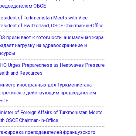
редседателем ОБСЕ
resident of Turkmenistan Meets with Vice
resident of Switzerland, OSCE Chairman-in-Office
ОЗ призывает к готовности: аномальная жара
оздает нагрузку на здравоохранение и
есурсы
HO Urges Preparedness as Heatwaves Pressure
ealth and Resources
инистр иностранных дел Туркменистана
стретился с действующим председателем
БСЕ
inister of Foreign Affairs of Turkmenistan Meets
ith OSCE Chairman-in-Office
тажировка преподавателей французского