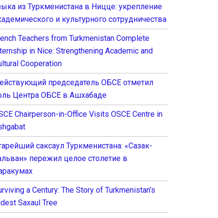
зыка из Туркменистана в Ницце: укрепление
кадемического и культурного сотрудничества
rench Teachers from Turkmenistan Complete
nternship in Nice: Strengthening Academic and
ultural Cooperation
ействующий председатель ОБСЕ отметил
оль Центра ОБСЕ в Ашхабаде
SCE Chairperson-in-Office Visits OSCE Centre in
shgabat
тарейший саксаул Туркменистана: «Сазак-
альван» пережил целое столетие в
аракумах
rviving a Century: The Story of Turkmenistan’s
ldest Saxaul Tree