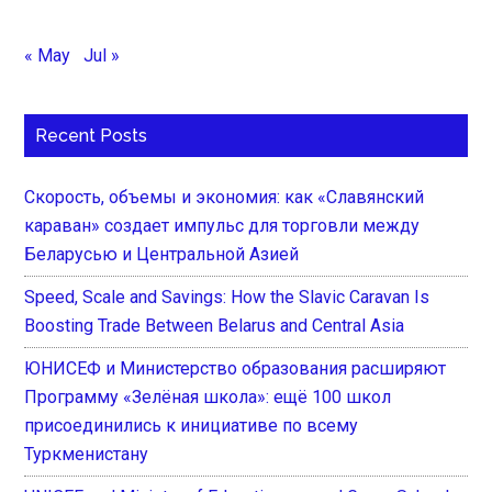
« May
Jul »
Recent Posts
Скорость, объемы и экономия: как «Славянский
караван» создает импульс для торговли между
Беларусью и Центральной Азией
Speed, Scale and Savings: How the Slavic Caravan Is
Boosting Trade Between Belarus and Central Asia
ЮНИСЕФ и Министерство образования расширяют
Программу «Зелёная школа»: ещё 100 школ
присоединились к инициативе по всему
Туркменистану