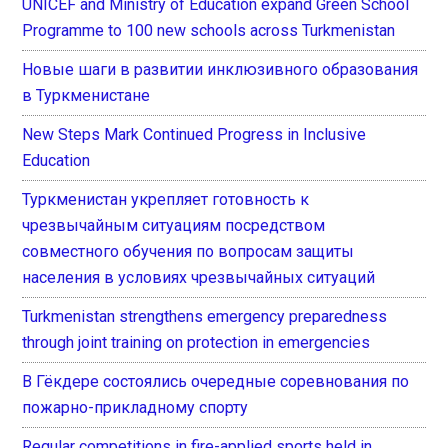
UNICEF and Ministry of Education expand Green School
Programme to 100 new schools across Turkmenistan
Новые шаги в развитии инклюзивного образования
в Туркменистане
New Steps Mark Continued Progress in Inclusive
Education
Туркменистан укрепляет готовность к
чрезвычайным ситуациям посредством
совместного обучения по вопросам защиты
населения в условиях чрезвычайных ситуаций
Turkmenistan strengthens emergency preparedness
through joint training on protection in emergencies
В Гёкдере состоялись очередные соревнования по
пожарно-прикладному спорту
Regular competitions in fire-applied sports held in