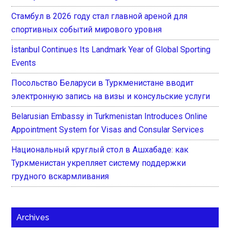
Стамбул в 2026 году стал главной ареной для
спортивных событий мирового уровня
İstanbul Continues Its Landmark Year of Global Sporting
Events
Посольство Беларуси в Туркменистане вводит
электронную запись на визы и консульские услуги
Belarusian Embassy in Turkmenistan Introduces Online
Appointment System for Visas and Consular Services
Национальный круглый стол в Ашхабаде: как
Туркменистан укрепляет систему поддержки
грудного вскармливания
Archives