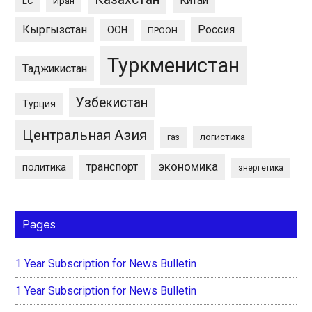
Китай
ЕС
Иран
Кыргызстан
Россия
ООН
ПРООН
Туркменистан
Таджикистан
Узбекистан
Турция
Центральная Азия
логистика
газ
экономика
транспорт
политика
энергетика
Pages
1 Year Subscription for News Bulletin
1 Year Subscription for News Bulletin