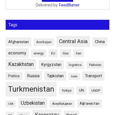
Delivered by
FeedBurner
Tags
Central Asia
China
Afghanistan
Azerbaijan
economy
energy
EU
Gas
Iran
Kazakhstan
Kyrgyzstan
logistics
Pakistan
Russia
Tajikistan
Transport
Politics
trade
Turkmenistan
UN
UNDP
Türkiye
Uzbekistan
Афганистан
Азербайджан
USA
Казахстан