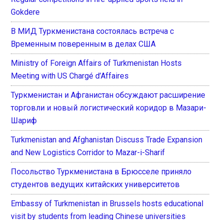
Gokdere
В МИД Туркменистана состоялась встреча с
Временным поверенным в делах США
Ministry of Foreign Affairs of Turkmenistan Hosts
Meeting with US Chargé d’Affaires
Туркменистан и Афганистан обсуждают расширение
торговли и новый логистический коридор в Мазари-
Шариф
Turkmenistan and Afghanistan Discuss Trade Expansion
and New Logistics Corridor to Mazar-i-Sharif
Посольство Туркменистана в Брюсселе приняло
студентов ведущих китайских университетов
Embassy of Turkmenistan in Brussels hosts educational
visit by students from leading Chinese universities