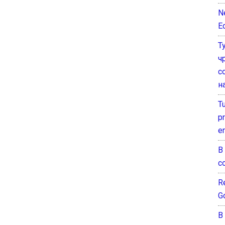
N
E
Т
ч
с
н
T
pr
e
В
с
Re
G
В