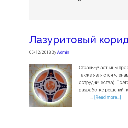
Лазуритовый корид
05/12/2018
By
Admin
Страны-участницы прое
также являются члена
сотрудничества). Поэ
разработке решен
…
[Read more...]