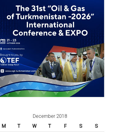
December 2018
M
T
W
T
F
S
S