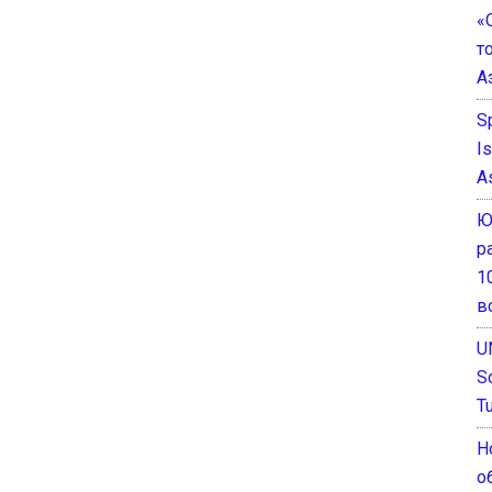
«
т
А
S
I
A
Ю
р
1
в
U
S
T
Н
о