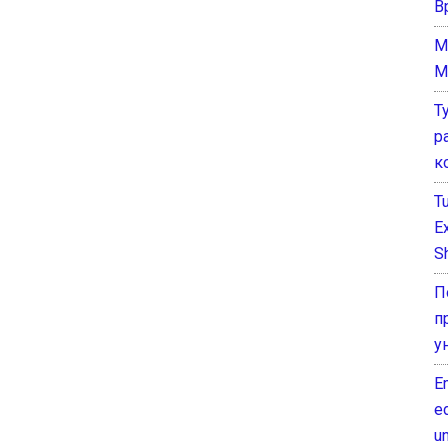
В
M
M
Т
р
к
T
E
Sh
П
п
у
E
e
un