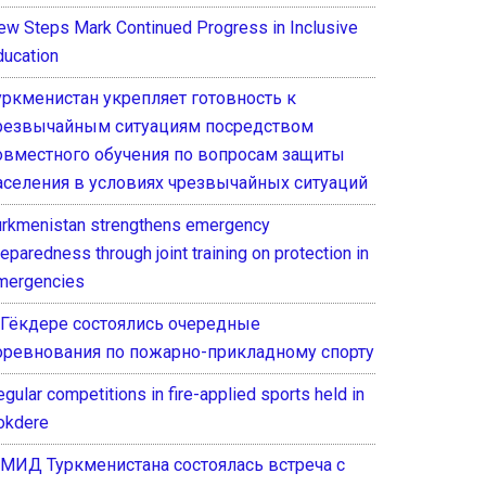
ew Steps Mark Continued Progress in Inclusive
ducation
уркменистан укрепляет готовность к
резвычайным ситуациям посредством
овместного обучения по вопросам защиты
аселения в условиях чрезвычайных ситуаций
urkmenistan strengthens emergency
eparedness through joint training on protection in
mergencies
 Гёкдере состоялись очередные
оревнования по пожарно-прикладному спорту
gular competitions in fire-applied sports held in
okdere
 МИД Туркменистана состоялась встреча с