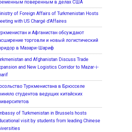
ременным поверенным в делах США
inistry of Foreign Affairs of Turkmenistan Hosts
eeting with US Chargé d’Affaires
уркменистан и Афганистан обсуждают
асширение торговли и новый логистический
оридор в Мазари-Шариф
urkmenistan and Afghanistan Discuss Trade
xpansion and New Logistics Corridor to Mazar-i-
arif
осольство Туркменистана в Брюсселе
риняло студентов ведущих китайских
ниверситетов
mbassy of Turkmenistan in Brussels hosts
ducational visit by students from leading Chinese
iversities