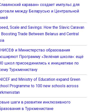
Славянский караван» создает импульс для
орговли между Беларусью и Центральной
зией
peed, Scale and Savings: How the Slavic Caravan
s Boosting Trade Between Belarus and Central
sia
НИСЕФ и Министерство образования
асширяют Программу «Зелёная школа»: ещё
00 школ присоединились к инициативе по
сему Туркменистану
NICEF and Ministry of Education expand Green
chool Programme to 100 new schools across
urkmenistan
овые шаги в развитии инклюзивного
бразования в Туркменистане