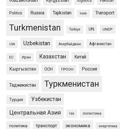
Kyrgyzstan
logistics
Pakistan
Russia
Tajikistan
Transport
Politics
trade
Turkmenistan
UN
UNDP
Türkiye
Uzbekistan
Афганистан
Азербайджан
USA
Казахстан
Китай
ЕС
Иран
Кыргызстан
Россия
ООН
ПРООН
Туркменистан
Таджикистан
Узбекистан
Турция
Центральная Азия
логистика
газ
экономика
транспорт
политика
энергетика