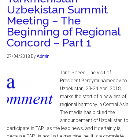
Uzbekistan Summit
Meeting – The
Beginning of Regional
Concord – Part 1
27/04/2018
By
Admin
Tariq Saeedi The visit of
President Berdymuhamedov to
Uzbekistan, 23-24 April 2018,
marks the start of a new era of
regional harmony in Central Asia.
The media has picked the
announcement of Uzbekistan to
participate in TAPI as the lead news, and it certainly is,
because TAPI is not just a gas pipeline; it is a complete