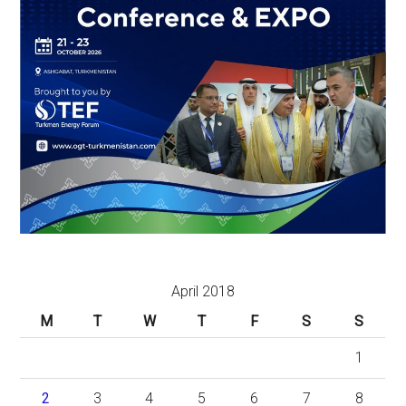
April 2018
M
T
W
T
F
S
S
1
2
3
4
5
6
7
8