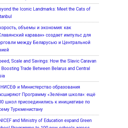
eyond the Iconic Landmarks: Meet the Cats of
tanbul
корость, объемы и экономия: как
Славянский караван» создает импульс для
орговли между Беларусью и Центральной
зией
peed, Scale and Savings: How the Slavic Caravan
s Boosting Trade Between Belarus and Central
sia
НИСЕФ и Министерство образования
асширяют Программу «Зелёная школа»: ещё
00 школ присоединились к инициативе по
сему Туркменистану
NICEF and Ministry of Education expand Green
chool Programme to 100 new schools across