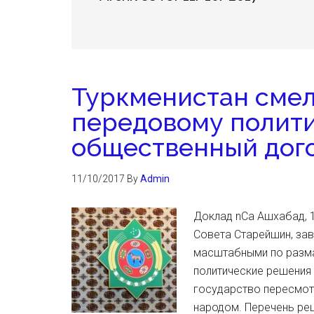
Туркменистан смел
передовому полити
общественный дог
11/10/2017
By
Admin
Доклад nCa Ашхабад, 1
Совета Старейшин, за
масштабными по разма
политические решения
государство пересмот
народом. Перечень ре