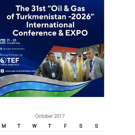
October 2017
M
T
W
T
F
S
S