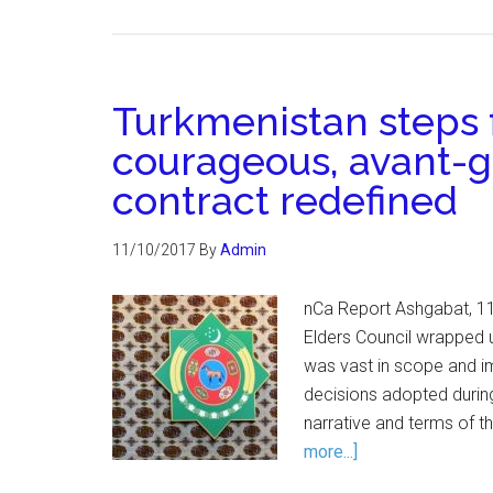
Turkmenistan steps 
courageous, avant-ga
contract redefined
11/10/2017
By
Admin
nCa Report Ashgabat, 11 
Elders Council wrapped 
was vast in scope and i
decisions adopted during
narrative and terms of t
more...]