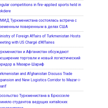
gular competitions in fire-applied sports held in
okdere
 МИД Туркменистана состоялась встреча с
ременным поверенным в делах США
inistry of Foreign Affairs of Turkmenistan Hosts
eeting with US Chargé d’Affaires
уркменистан и Афганистан обсуждают
асширение торговли и новый логистический
оридор в Мазари-Шариф
urkmenistan and Afghanistan Discuss Trade
xpansion and New Logistics Corridor to Mazar-i-
arif
осольство Туркменистана в Брюсселе
риняло студентов ведущих китайских