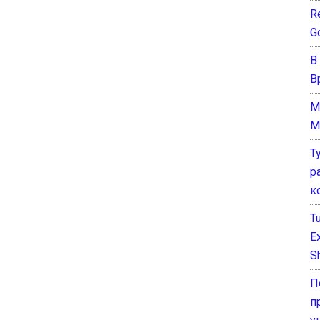
Re
G
В
В
M
M
Т
р
к
T
E
Sh
П
п