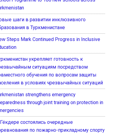
urkmenistan
овые шаги в развитии инклюзивного
бразования в Туркменистане
ew Steps Mark Continued Progress in Inclusive
ducation
уркменистан укрепляет готовность к
резвычайным ситуациям посредством
овместного обучения по вопросам защиты
аселения в условиях чрезвычайных ситуаций
urkmenistan strengthens emergency
eparedness through joint training on protection in
mergencies
 Гёкдере состоялись очередные
оревнования по пожарно-прикладному спорту