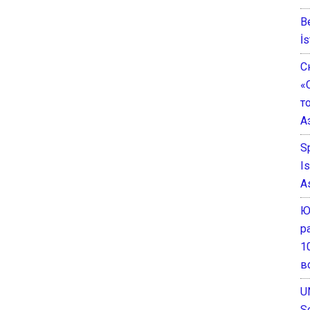
B
İs
С
«
т
А
S
I
A
Ю
р
1
в
U
S