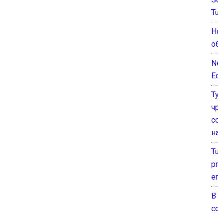
T
Н
о
N
E
Т
ч
с
н
T
pr
e
В
с