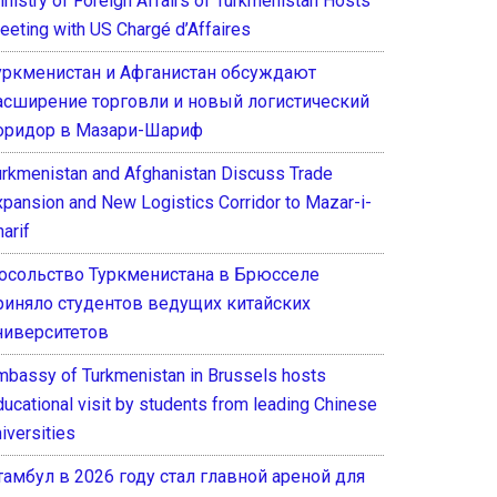
inistry of Foreign Affairs of Turkmenistan Hosts
eeting with US Chargé d’Affaires
уркменистан и Афганистан обсуждают
асширение торговли и новый логистический
оридор в Мазари-Шариф
urkmenistan and Afghanistan Discuss Trade
xpansion and New Logistics Corridor to Mazar-i-
arif
осольство Туркменистана в Брюсселе
риняло студентов ведущих китайских
ниверситетов
mbassy of Turkmenistan in Brussels hosts
ducational visit by students from leading Chinese
iversities
тамбул в 2026 году стал главной ареной для