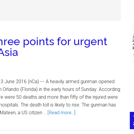
ree points for urgent
Asia
13 June 2016 (nCa) --- A heavily armed gunman opened
 in Orlando (Florida) in the early hours of Sunday. According
ere were 50 deaths and more than fifty of the injured were
hospitals. The death toll is likely to rise. The gunman has
 Mateen, a US citizen …
[Read more...]