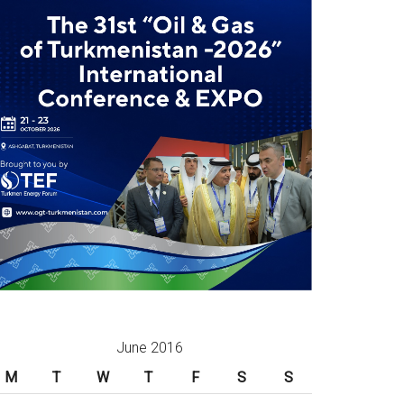
June 2016
M
T
W
T
F
S
S