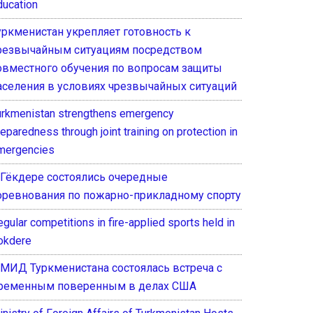
ducation
уркменистан укрепляет готовность к
резвычайным ситуациям посредством
овместного обучения по вопросам защиты
аселения в условиях чрезвычайных ситуаций
urkmenistan strengthens emergency
eparedness through joint training on protection in
mergencies
 Гёкдере состоялись очередные
оревнования по пожарно-прикладному спорту
gular competitions in fire-applied sports held in
okdere
 МИД Туркменистана состоялась встреча с
ременным поверенным в делах США