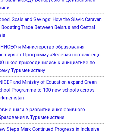
зией
peed, Scale and Savings: How the Slavic Caravan
s Boosting Trade Between Belarus and Central
sia
НИСЕФ и Министерство образования
асширяют Программу «Зелёная школа»: ещё
00 школ присоединились к инициативе по
сему Туркменистану
NICEF and Ministry of Education expand Green
chool Programme to 100 new schools across
urkmenistan
овые шаги в развитии инклюзивного
бразования в Туркменистане
ew Steps Mark Continued Progress in Inclusive