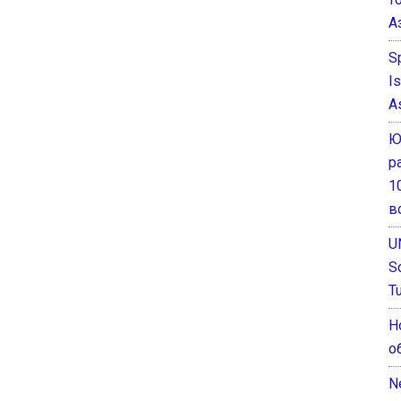
А
S
I
A
Ю
р
1
в
U
S
T
Н
о
N