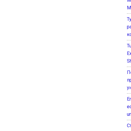
M
M
Т
р
к
T
E
Sh
П
п
у
E
e
un
С