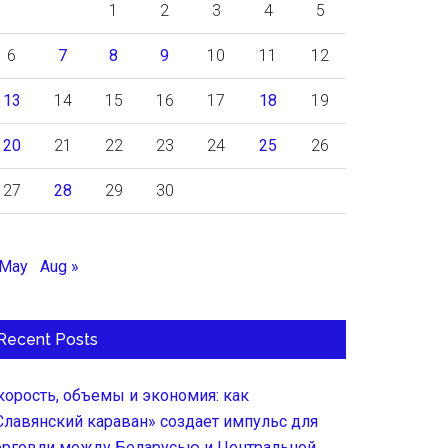
1
2
3
4
5
6
7
8
9
10
11
12
13
14
15
16
17
18
19
20
21
22
23
24
25
26
27
28
29
30
 May
Aug »
Recent Posts
корость, объемы и экономия: как
Славянский караван» создает импульс для
орговли между Беларусью и Центральной