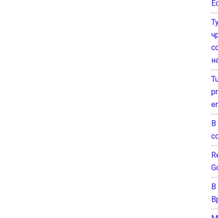
E
Т
ч
с
н
T
pr
e
В
с
Re
G
В
В