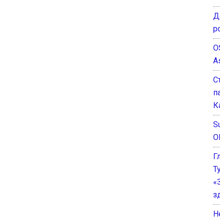
Д
р
O
A
С
п
К
Su
O
Г
Т
«
з
He