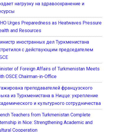
оздает нагрузку на здравоохранение и
есурсы
HO Urges Preparedness as Heatwaves Pressure
ealth and Resources
инистр иностранных дел Туркменистана
стретился с действующим председателем
БСЕ
inister of Foreign Affairs of Turkmenistan Meets
ith OSCE Chairman-in-Office
тажировка преподавателей французского
зыка из Туркменистана в Ницце: укрепление
кадемического и культурного сотрудничества
rench Teachers from Turkmenistan Complete
nternship in Nice: Strengthening Academic and
ultural Cooperation