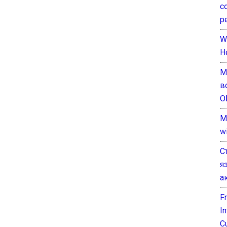
с
р
W
H
М
в
О
M
w
С
я
а
F
I
C