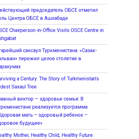
ействующий председатель ОБСЕ отметил
оль Центра ОБСЕ в Ашхабаде
SCE Chairperson-in-Office Visits OSCE Centre in
shgabat
тарейший саксаул Туркменистана: «Сазак-
альван» пережил целое столетие в
аракумах
rviving a Century: The Story of Turkmenistan’s
ldest Saxaul Tree
лавный вектор — здоровье семьи: В
уркменистане реализуется программа
Здоровая мать – здоровый ребёнок –
доровое будущее»
althy Mother, Healthy Child, Healthy Future: