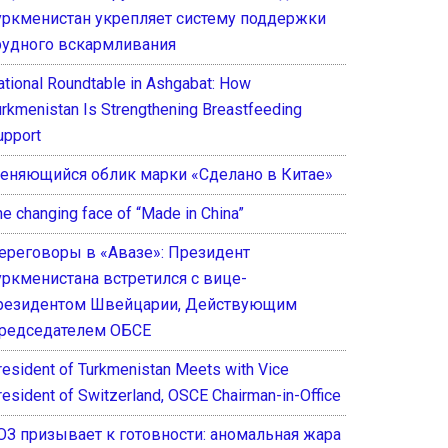
уркменистан укрепляет систему поддержки
рудного вскармливания
ational Roundtable in Ashgabat: How
urkmenistan Is Strengthening Breastfeeding
upport
еняющийся облик марки «Сделано в Китае»
he changing face of “Made in China”
ереговоры в «Авазе»: Президент
уркменистана встретился с вице-
резидентом Швейцарии, Действующим
редседателем ОБСЕ
resident of Turkmenistan Meets with Vice
resident of Switzerland, OSCE Chairman-in-Office
ОЗ призывает к готовности: аномальная жара