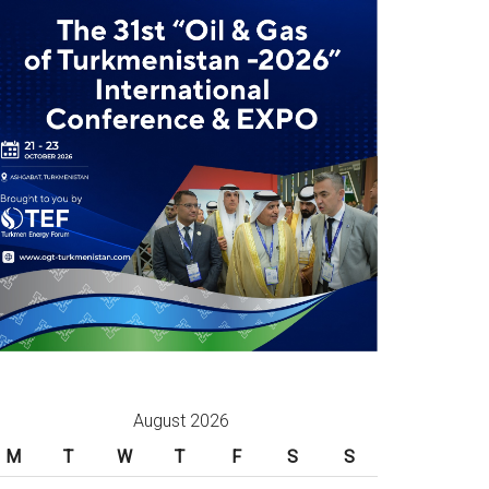
August 2026
M
T
W
T
F
S
S