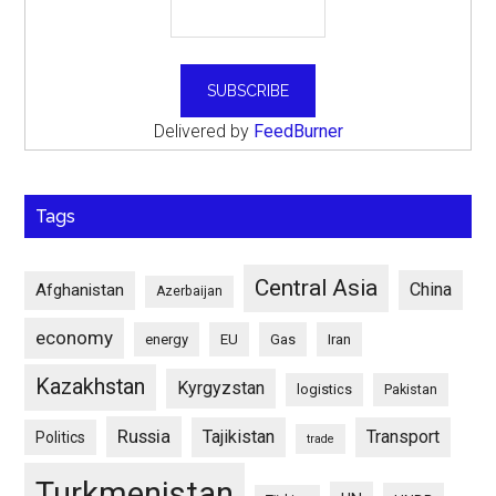
Delivered by
FeedBurner
Tags
Central Asia
China
Afghanistan
Azerbaijan
economy
energy
EU
Gas
Iran
Kazakhstan
Kyrgyzstan
logistics
Pakistan
Russia
Tajikistan
Transport
Politics
trade
Turkmenistan