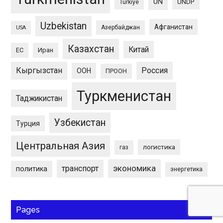
UN
UNDP
Türkiye
Uzbekistan
Афганистан
Азербайджан
USA
Казахстан
Китай
ЕС
Иран
Кыргызстан
Россия
ООН
ПРООН
Туркменистан
Таджикистан
Узбекистан
Турция
Центральная Азия
логистика
газ
экономика
транспорт
политика
энергетика
Pages