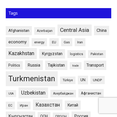
Tags
Central Asia
China
Afghanistan
Azerbaijan
economy
energy
EU
Gas
Iran
Kazakhstan
Kyrgyzstan
logistics
Pakistan
Russia
Tajikistan
Transport
Politics
trade
Turkmenistan
UN
UNDP
Türkiye
Uzbekistan
Афганистан
Азербайджан
USA
Казахстан
Китай
ЕС
Иран
Кыргызстан
Россия
ООН
ПРООН