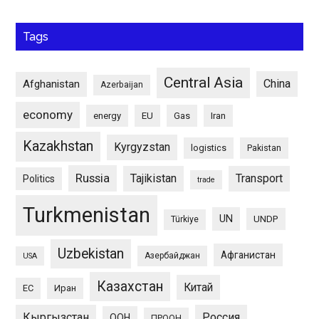
Tags
Central Asia
China
Afghanistan
Azerbaijan
economy
energy
EU
Gas
Iran
Kazakhstan
Kyrgyzstan
logistics
Pakistan
Russia
Tajikistan
Transport
Politics
trade
Turkmenistan
UN
UNDP
Türkiye
Uzbekistan
Афганистан
Азербайджан
USA
Казахстан
Китай
ЕС
Иран
Кыргызстан
Россия
ООН
ПРООН