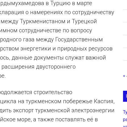
ердымухамедова в Турцию в марте
кларация о намерениях по сотрудничеству
в между Туркменистаном и Турецкой
имном сотрудничестве по вопросу
иродного газа между Государственным
рством энергетики и природных ресурсов
лось, данные документы служат важной
 расширения двустороннего
ре.
« 
родолжается строительство
цикла на туркменском побережье Каспия,
адить экспорт туркменской электроэнергии
Т
йское море, а также поставлять её в
р
к