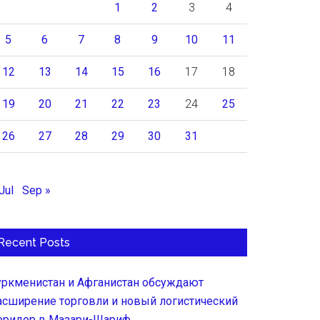
1
2
3
4
5
6
7
8
9
10
11
12
13
14
15
16
17
18
19
20
21
22
23
24
25
26
27
28
29
30
31
Jul
Sep »
Recent Posts
уркменистан и Афганистан обсуждают
асширение торговли и новый логистический
оридор в Мазари-Шариф