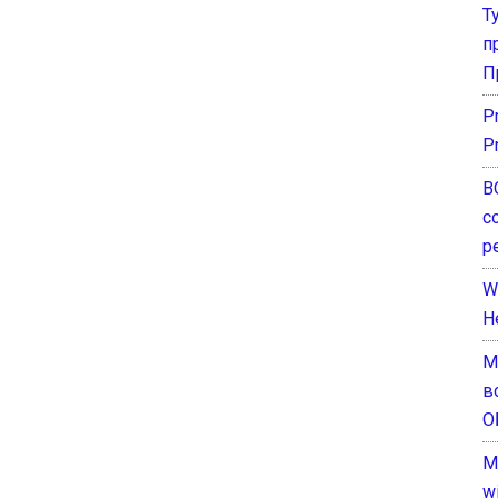
Т
п
П
P
P
В
с
р
W
H
М
в
О
M
w