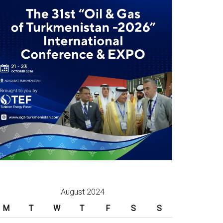
August 2024
M
T
W
T
F
S
S