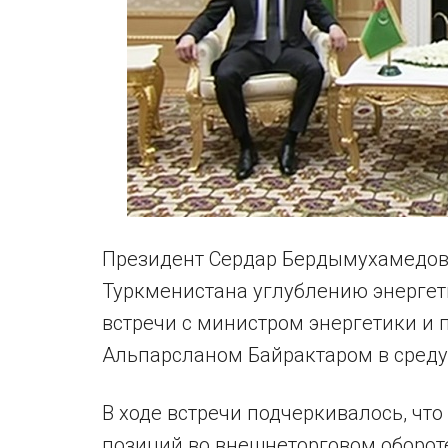
Президент Сердар Бердымухамедов
Туркменистана углублению энергети
встречи с министром энергетики и 
Альпарсланом Байрактаром в среду,
В ходе встречи подчеркивалось, чт
позиций во внешнеторговом оборот