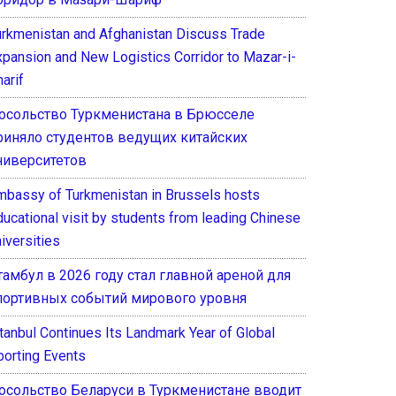
urkmenistan and Afghanistan Discuss Trade
xpansion and New Logistics Corridor to Mazar-i-
arif
осольство Туркменистана в Брюсселе
риняло студентов ведущих китайских
ниверситетов
mbassy of Turkmenistan in Brussels hosts
ducational visit by students from leading Chinese
iversities
тамбул в 2026 году стал главной ареной для
портивных событий мирового уровня
stanbul Continues Its Landmark Year of Global
porting Events
осольство Беларуси в Туркменистане вводит