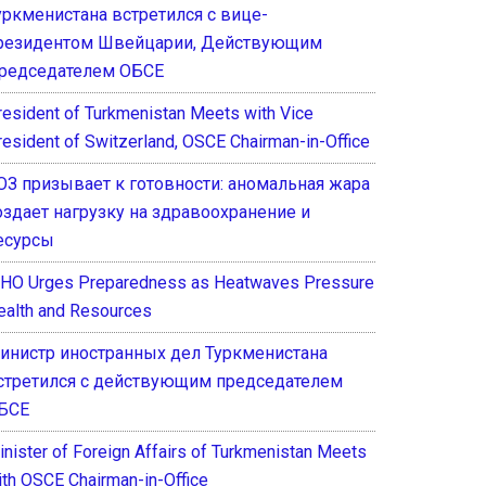
уркменистана встретился с вице-
резидентом Швейцарии, Действующим
редседателем ОБСЕ
resident of Turkmenistan Meets with Vice
resident of Switzerland, OSCE Chairman-in-Office
ОЗ призывает к готовности: аномальная жара
оздает нагрузку на здравоохранение и
есурсы
HO Urges Preparedness as Heatwaves Pressure
ealth and Resources
инистр иностранных дел Туркменистана
стретился с действующим председателем
БСЕ
inister of Foreign Affairs of Turkmenistan Meets
ith OSCE Chairman-in-Office