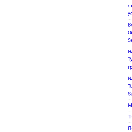
э
у
B
O
S
Н
Т
г
N
T
S
М
T
П