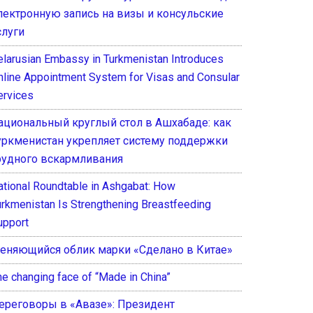
лектронную запись на визы и консульские
слуги
elarusian Embassy in Turkmenistan Introduces
nline Appointment System for Visas and Consular
ervices
ациональный круглый стол в Ашхабаде: как
уркменистан укрепляет систему поддержки
рудного вскармливания
ational Roundtable in Ashgabat: How
urkmenistan Is Strengthening Breastfeeding
upport
еняющийся облик марки «Сделано в Китае»
he changing face of “Made in China”
ереговоры в «Авазе»: Президент