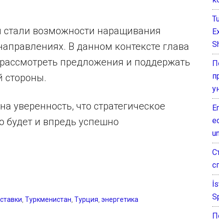
T
я стали возможности наращивания
E
Sh
аправлениях. В данном контексте глава
ь рассмотреть предложения и поддержать
П
п
 стороны.
у
а уверенность, что стратегическое
E
e
о будет и впредь успешно
un
С
с
İ
S
оставки
,
Туркменистан
,
Турция
,
энергетика
П