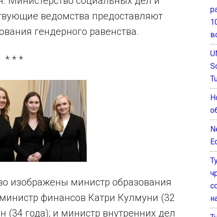
. Министерство социальных дел и
р
ствующие ведомства предоставляют
1
вания гендерного равенства.
в
U
* * *
S
T
Н
о
N
E
Т
ч
во изображены министр образования
с
 министр финансов Катри Кулмуни (32
н
 (34 года); и министр внутренних дел