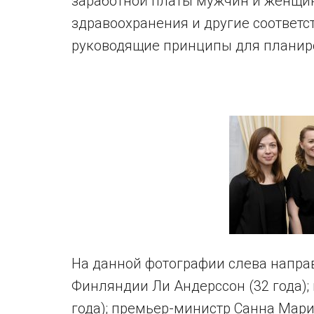
заработной платы мужчин и женщин
здравоохранения и другие соответ
руководящие принципы для планиро
На данной фотографии слева напра
Финляндии Ли Андерссон (32 года);
года); премьер-министр Санна Марин