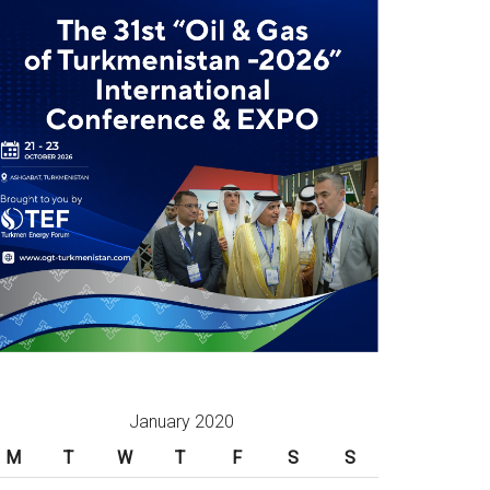
January 2020
M
T
W
T
F
S
S