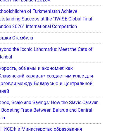
choolchildren of Turkmenistan Achieve
utstanding Success at the “IWISE Global Final
ondon 2026” International Competition
ошки Стамбула
eyond the Iconic Landmarks: Meet the Cats of
tanbul
корость, объемы и экономия: как
Славянский караван» создает импульс для
орговли между Беларусью и Центральной
зией
peed, Scale and Savings: How the Slavic Caravan
s Boosting Trade Between Belarus and Central
sia
НИСЕФ и Министерство образования