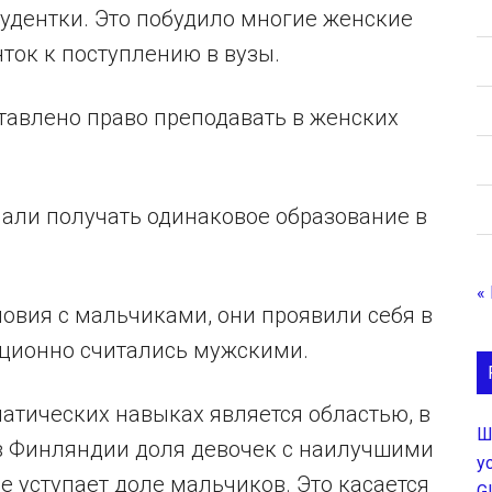
тудентки. Это побудило многие женские
ток к поступлению в вузы.
тавлено право преподавать в женских
чали получать одинаковое образование в
«
овия с мальчиками, они проявили себя в
иционно считались мужскими.
матических навыках является областью, в
Ш
в Финляндии доля девочек с наилучшими
у
е уступает доле мальчиков. Это касается
G