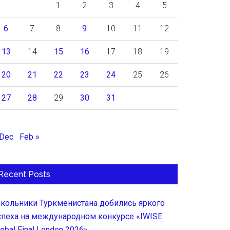
1
2
3
4
5
6
7
8
9
10
11
12
13
14
15
16
17
18
19
20
21
22
23
24
25
26
27
28
29
30
31
 Dec
Feb »
Recent Posts
кольники Туркменистана добились яркого
спеха на международном конкурсе «IWISE
lobal Final London 2026»