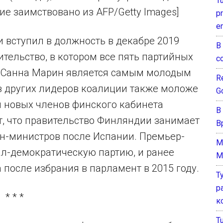
T
ие заимствовано из AFP/Getty Images]
pr
e
вступил в должность в декабре 2019
В
ительство, в котором все пять партийных
с
а Санна Марин является самым молодым
Re
 из других лидеров коалиции также моложе
G
и новых членов финского кабинета
В
т, что правительство Финляндии занимает
В
ин-министров после Испании. Премьер-
M
л-демократическую партию, и ранее
M
 после избрания в парламент в 2015 году.
Т
р
* * *
к
T