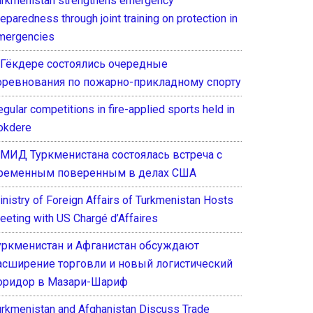
urkmenistan strengthens emergency
eparedness through joint training on protection in
mergencies
 Гёкдере состоялись очередные
оревнования по пожарно-прикладному спорту
gular competitions in fire-applied sports held in
okdere
 МИД Туркменистана состоялась встреча с
ременным поверенным в делах США
inistry of Foreign Affairs of Turkmenistan Hosts
eeting with US Chargé d’Affaires
уркменистан и Афганистан обсуждают
асширение торговли и новый логистический
оридор в Мазари-Шариф
urkmenistan and Afghanistan Discuss Trade