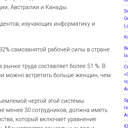
дии, Австралии и Канады.
S
O
дентов, изучающих информатику и
L
К
B
32% самозанятой рабочей силы в стране.
İs
рынке труда составляет более 51 %. В
С
«
и можно встретить больше женщин, чем
т
А
S
ъемлемой чертой этой системы.
I
е менее 30 сотрудников, должна иметь
A
нства, который включает уравнение
Ю