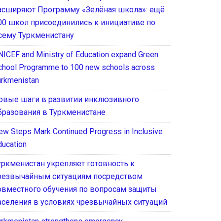
асширяют Программу «Зелёная школа»: ещё
00 школ присоединились к инициативе по
сему Туркменистану
NICEF and Ministry of Education expand Green
chool Programme to 100 new schools across
urkmenistan
овые шаги в развитии инклюзивного
бразования в Туркменистане
ew Steps Mark Continued Progress in Inclusive
ducation
уркменистан укрепляет готовность к
резвычайным ситуациям посредством
овместного обучения по вопросам защиты
аселения в условиях чрезвычайных ситуаций