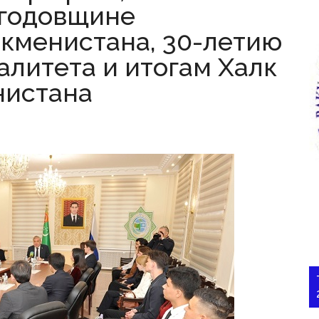
 годовщине
кменистана, 30-летию
алитета и итогам Халк
нистана