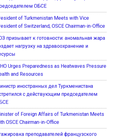
редседателем ОБСЕ
resident of Turkmenistan Meets with Vice
resident of Switzerland, OSCE Chairman-in-Office
ОЗ призывает к готовности: аномальная жара
оздает нагрузку на здравоохранение и
есурсы
HO Urges Preparedness as Heatwaves Pressure
ealth and Resources
инистр иностранных дел Туркменистана
стретился с действующим председателем
БСЕ
inister of Foreign Affairs of Turkmenistan Meets
ith OSCE Chairman-in-Office
тажировка преподавателей французского