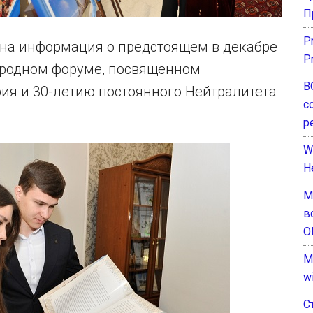
П
P
на информация о предстоящем в декабре
P
ародном форуме, посвящённом
В
ия и 30-летию постоянного Нейтралитета
с
р
W
H
М
в
О
M
w
С