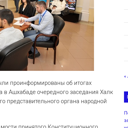
«
ыли проинформированы об итогах
да в Ашхабаде очередного заседания Халк
о представительного органа народной
П
э
имости принятого Конституционного
у