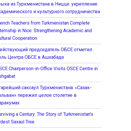
зыка из Туркменистана в Ницце: укрепление
кадемического и культурного сотрудничества
rench Teachers from Turkmenistan Complete
nternship in Nice: Strengthening Academic and
ultural Cooperation
ействующий председатель ОБСЕ отметил
оль Центра ОБСЕ в Ашхабаде
SCE Chairperson-in-Office Visits OSCE Centre in
shgabat
тарейший саксаул Туркменистана: «Сазак-
альван» пережил целое столетие в
аракумах
rviving a Century: The Story of Turkmenistan’s
ldest Saxaul Tree