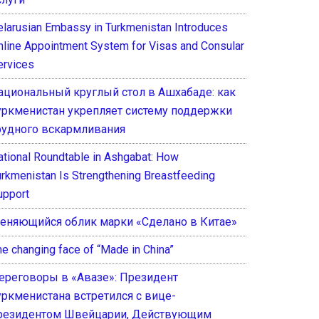
elarusian Embassy in Turkmenistan Introduces
nline Appointment System for Visas and Consular
ervices
ациональный круглый стол в Ашхабаде: как
уркменистан укрепляет систему поддержки
рудного вскармливания
ational Roundtable in Ashgabat: How
urkmenistan Is Strengthening Breastfeeding
upport
еняющийся облик марки «Сделано в Китае»
he changing face of “Made in China”
ереговоры в «Авазе»: Президент
уркменистана встретился с вице-
резидентом Швейцарии, Действующим