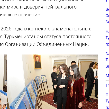
ики мира и доверия нейтрального
B
ическое значение.
O
S
2025 года в контексте знаменательных
Н
ия Туркменистаном статуса постоянного
Т
ния Организации Объединённых Наций.
г
N
T
S
М
T
П
Т
п