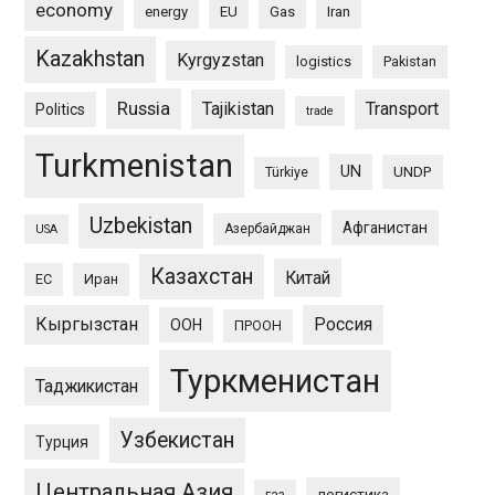
economy
energy
EU
Gas
Iran
Kazakhstan
Kyrgyzstan
logistics
Pakistan
Russia
Tajikistan
Transport
Politics
trade
Turkmenistan
UN
UNDP
Türkiye
Uzbekistan
Афганистан
Азербайджан
USA
Казахстан
Китай
ЕС
Иран
Кыргызстан
Россия
ООН
ПРООН
Туркменистан
Таджикистан
Узбекистан
Турция
Центральная Азия
логистика
газ