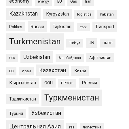
economy
energy
EU
Gas
Iran
Kazakhstan
Kyrgyzstan
logistics
Pakistan
Russia
Tajikistan
Transport
Politics
trade
Turkmenistan
UN
UNDP
Türkiye
Uzbekistan
Афганистан
Азербайджан
USA
Казахстан
Китай
ЕС
Иран
Кыргызстан
Россия
ООН
ПРООН
Туркменистан
Таджикистан
Узбекистан
Турция
Центральная Азия
логистика
газ