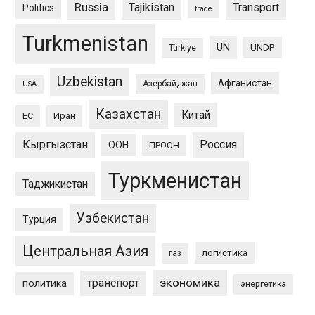
Russia
Tajikistan
Transport
Politics
trade
Turkmenistan
UN
UNDP
Türkiye
Uzbekistan
Афганистан
Азербайджан
USA
Казахстан
Китай
ЕС
Иран
Кыргызстан
Россия
ООН
ПРООН
Туркменистан
Таджикистан
Узбекистан
Турция
Центральная Азия
логистика
газ
экономика
транспорт
политика
энергетика