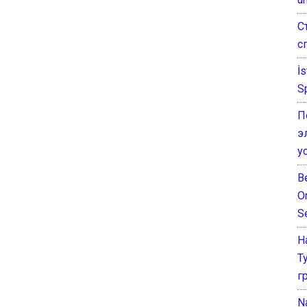
С
с
İ
S
П
э
у
B
O
S
Н
Т
г
N