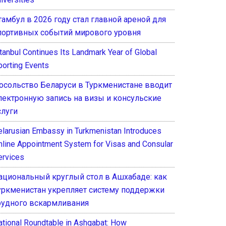
тамбул в 2026 году стал главной ареной для
портивных событий мирового уровня
stanbul Continues Its Landmark Year of Global
porting Events
осольство Беларуси в Туркменистане вводит
лектронную запись на визы и консульские
слуги
elarusian Embassy in Turkmenistan Introduces
nline Appointment System for Visas and Consular
ervices
ациональный круглый стол в Ашхабаде: как
уркменистан укрепляет систему поддержки
рудного вскармливания
ational Roundtable in Ashgabat: How