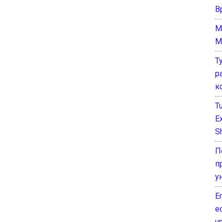
В
M
M
Т
р
к
T
E
Sh
П
п
у
E
e
un