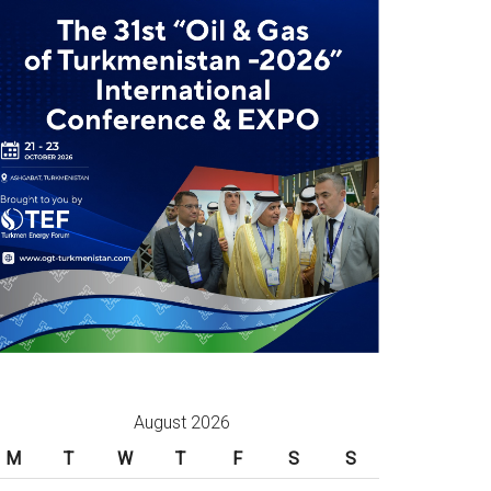
August 2026
M
T
W
T
F
S
S