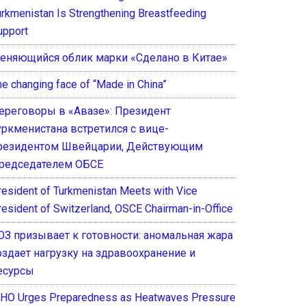
urkmenistan Is Strengthening Breastfeeding
upport
еняющийся облик марки «Сделано в Китае»
he changing face of “Made in China”
ереговоры в «Авазе»: Президент
уркменистана встретился с вице-
резидентом Швейцарии, Действующим
редседателем ОБСЕ
resident of Turkmenistan Meets with Vice
resident of Switzerland, OSCE Chairman-in-Office
ОЗ призывает к готовности: аномальная жара
оздает нагрузку на здравоохранение и
есурсы
HO Urges Preparedness as Heatwaves Pressure