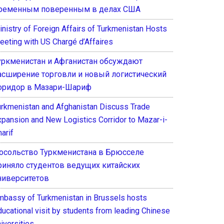
ременным поверенным в делах США
inistry of Foreign Affairs of Turkmenistan Hosts
eeting with US Chargé d’Affaires
уркменистан и Афганистан обсуждают
асширение торговли и новый логистический
оридор в Мазари-Шариф
urkmenistan and Afghanistan Discuss Trade
xpansion and New Logistics Corridor to Mazar-i-
arif
осольство Туркменистана в Брюсселе
риняло студентов ведущих китайских
ниверситетов
mbassy of Turkmenistan in Brussels hosts
ducational visit by students from leading Chinese
iversities