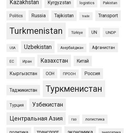
Kazakhstan
Kyrgyzstan
logistics
Pakistan
Russia
Tajikistan
Transport
Politics
trade
Turkmenistan
UN
UNDP
Türkiye
Uzbekistan
Афганистан
Азербайджан
USA
Казахстан
Китай
ЕС
Иран
Кыргызстан
Россия
ООН
ПРООН
Туркменистан
Таджикистан
Узбекистан
Турция
Центральная Азия
логистика
газ
экономика
транспорт
политика
энергетика