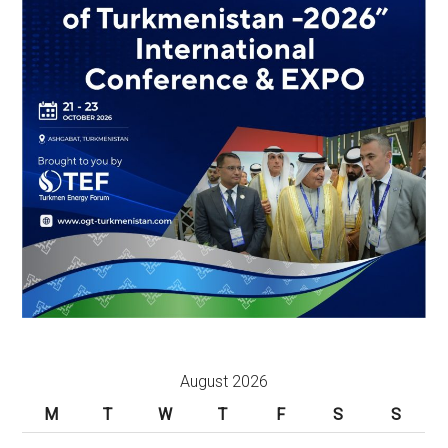
August 2026
M
T
W
T
F
S
S