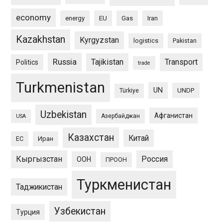
economy
energy
EU
Gas
Iran
Kazakhstan
Kyrgyzstan
logistics
Pakistan
Russia
Tajikistan
Transport
Politics
trade
Turkmenistan
UN
UNDP
Türkiye
Uzbekistan
Афганистан
Азербайджан
USA
Казахстан
Китай
ЕС
Иран
Кыргызстан
Россия
ООН
ПРООН
Туркменистан
Таджикистан
Узбекистан
Турция