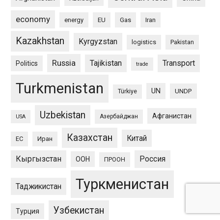
economy
energy
EU
Gas
Iran
Kazakhstan
Kyrgyzstan
logistics
Pakistan
Russia
Tajikistan
Transport
Politics
trade
Turkmenistan
UN
UNDP
Türkiye
Uzbekistan
Афганистан
Азербайджан
USA
Казахстан
Китай
ЕС
Иран
Кыргызстан
Россия
ООН
ПРООН
Туркменистан
Таджикистан
Узбекистан
Турция