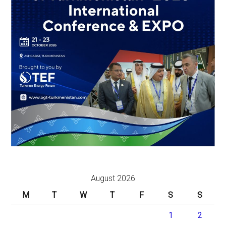
August 2026
M
T
W
T
F
S
S
1
2