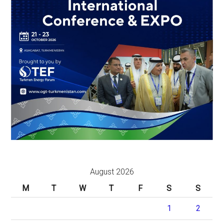
August 2026
M
T
W
T
F
S
S
1
2