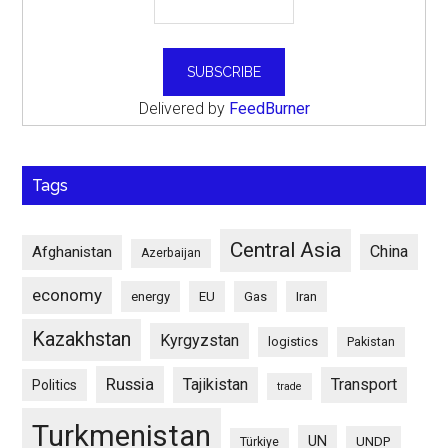
Delivered by
FeedBurner
Tags
Central Asia
China
Afghanistan
Azerbaijan
economy
energy
EU
Gas
Iran
Kazakhstan
Kyrgyzstan
logistics
Pakistan
Russia
Tajikistan
Transport
Politics
trade
Turkmenistan
UN
UNDP
Türkiye