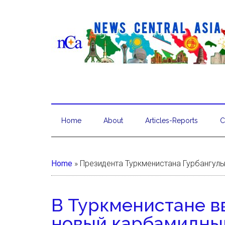
Home
About
Articles-Reports
C
Home
»
Президента Туркменистана Гурбангу
В Туркменистане в
новый карбамидный