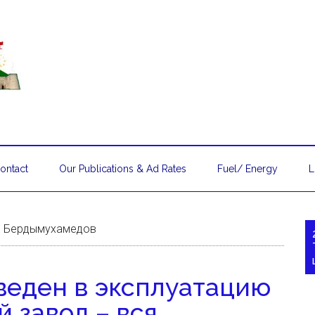
ontact
Our Publications & Ad Rates
Fuel/ Energy
L
лы Бердымухамедов
веден в эксплуатацию
 завод – вся