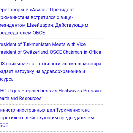
ереговоры в «Авазе»: Президент
уркменистана встретился с вице-
резидентом Швейцарии, Действующим
редседателем ОБСЕ
resident of Turkmenistan Meets with Vice
resident of Switzerland, OSCE Chairman-in-Office
ОЗ призывает к готовности: аномальная жара
оздает нагрузку на здравоохранение и
есурсы
HO Urges Preparedness as Heatwaves Pressure
ealth and Resources
инистр иностранных дел Туркменистана
стретился с действующим председателем
БСЕ