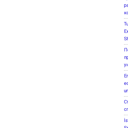
р
к
T
E
Sh
П
п
у
E
e
un
С
с
İ
S