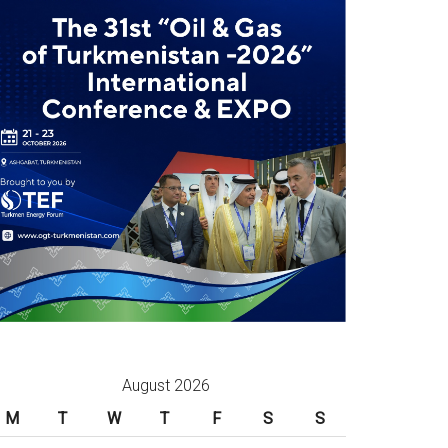
August 2026
M
T
W
T
F
S
S