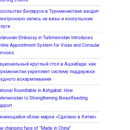
осольство Беларуси в Туркменистане вводит
лектронную запись на визы и консульские
слуги
elarusian Embassy in Turkmenistan Introduces
nline Appointment System for Visas and Consular
ervices
ациональный круглый стол в Ашхабаде: как
уркменистан укрепляет систему поддержки
рудного вскармливания
ational Roundtable in Ashgabat: How
urkmenistan Is Strengthening Breastfeeding
upport
еняющийся облик марки «Сделано в Китае»
he changing face of “Made in China”