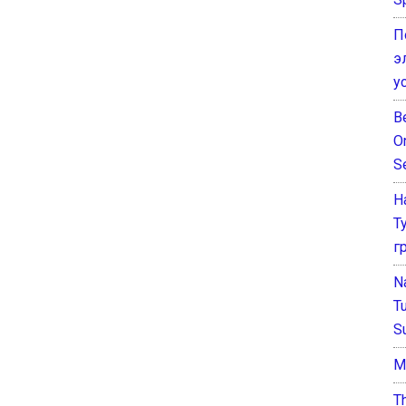
П
э
у
B
O
S
Н
Т
г
N
T
S
М
T