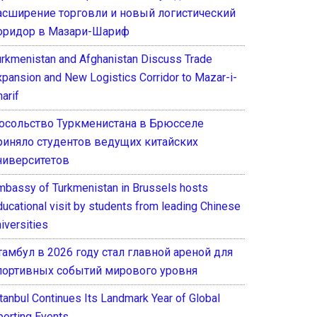
асширение торговли и новый логистический
оридор в Мазари-Шариф
urkmenistan and Afghanistan Discuss Trade
xpansion and New Logistics Corridor to Mazar-i-
arif
осольство Туркменистана в Брюсселе
риняло студентов ведущих китайских
ниверситетов
mbassy of Turkmenistan in Brussels hosts
ducational visit by students from leading Chinese
iversities
тамбул в 2026 году стал главной ареной для
портивных событий мирового уровня
stanbul Continues Its Landmark Year of Global
porting Events